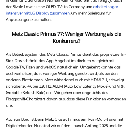
in Germany, der diesen Namen wirklich verdient“. So fertigt ja auch
der Rivale Lower seine OLED-TVs in Germany und
arbeitet sogar
intensiver mit LG Display zusammen
, um mehr Spielraum für
Anpassungen zu erhalten.
Metz Classic Primus 77: Weniger Werbung als die
Konkurrenz?
Als Betriebssystem des Metz Classic Primus dient das proprietäre Tri-
Star. Das schränkt das App-Angebot im direkten Vergleich mit
Google TV, Tizen und webOS natürlich ein. Umgekehrt könnte das
auch verheißen, dass weniger Werbung genutzt wird, als bei den
anderen Plattformen. Metz wirbt dabei auch mit HDMI 2.1, schweigt
sich aber zu 4K bei 120 Hz, ALLM (Auto Low Latency Mode) und VRR
(Variable Refresh Rate) aus. Wir gehen aber angesichts des
Flaggschiff-Charakters davon aus, dass diese Funktionen vorhanden
sind.
Auch an Bord ist beim Metz Classic Primus ein Twin-Multi-Tuner mit
Digitalrekorder. Nun sind wir auf den Launch Anfang 2025 und die