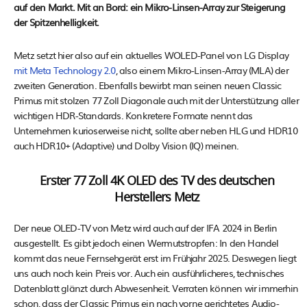
auf den Markt. Mit an Bord: ein Mikro-Linsen-Array zur Steigerung
der Spitzenhelligkeit.
Metz setzt hier also auf ein aktuelles WOLED-Panel von LG Display
mit Meta Technology 2.0
, also einem Mikro-Linsen-Array (MLA) der
zweiten Generation. Ebenfalls bewirbt man seinen neuen Classic
Primus mit stolzen 77 Zoll Diagonale auch mit der Unterstützung aller
wichtigen HDR-Standards. Konkretere Formate nennt das
Unternehmen kurioserweise nicht, sollte aber neben HLG und HDR10
auch HDR10+ (Adaptive) und Dolby Vision (IQ) meinen.
Erster 77 Zoll 4K OLED des TV des deutschen
Herstellers Metz
Der neue OLED-TV von Metz wird auch auf der IFA 2024 in Berlin
ausgestellt. Es gibt jedoch einen Wermutstropfen: In den Handel
kommt das neue Fernsehgerät erst im Frühjahr 2025. Deswegen liegt
uns auch noch kein Preis vor. Auch ein ausführlicheres, technisches
Datenblatt glänzt durch Abwesenheit. Verraten können wir immerhin
schon, dass der Classic Primus ein nach vorne gerichtetes Audio-