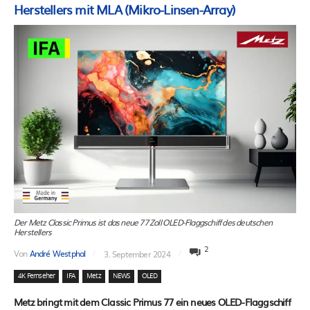
Herstellers mit MLA (Mikro-Linsen-Array)
Der Metz Classic Primus ist das neue 77 Zoll OLED-Flaggschiff des deutschen
Herstellers
2
Von
André Westphal
3. September 2024
4K Fernseher
IFA
Metz
NEWS
OLED
Metz bringt mit dem Classic Primus 77 ein neues OLED-Flaggschiff