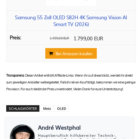
Samsung 55 Zoll OLED S82H 4K Samsung Vision AI
Smart TV (2026)
1.799,00 EUR
1.999,00 EUR
Bei Amazon kaufen
Transparenz:
Dieser Artikel enthält Affiliate-Links. Wenn ihr auf diese klickt, werdet ihr direkt
zum jeweiligen Anbieter weitergeleitet. Falls ihr einen Kauf tätigt, bekommen wir eine geringe
Provision. Für euch bleibt der Preis unverändert. Vielen Dank für eure Unterstützung!
SCHLAGWÖRTER
Metz
OLED
André Westphal
Hauptberuflich hilfsbereiter Technik-,