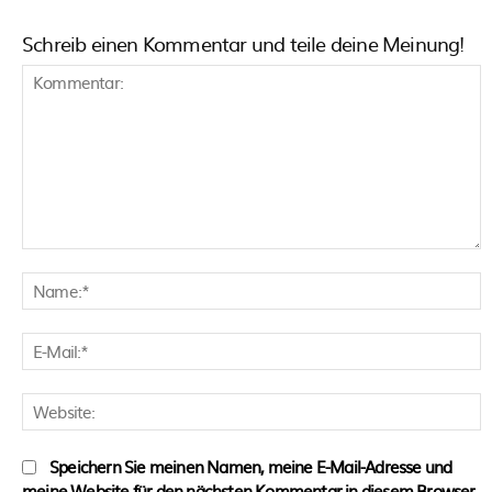
Schreib einen Kommentar und teile deine Meinung!
Kommentar:
N
E
M
W
Speichern Sie meinen Namen, meine E-Mail-Adresse und
meine Website für den nächsten Kommentar in diesem Browser.