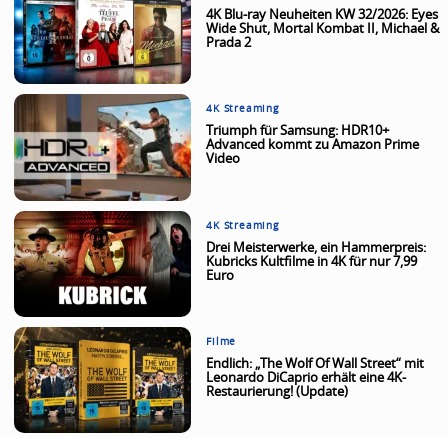
4K Blu-ray Neuheiten KW 32/2026: Eyes
Wide Shut, Mortal Kombat II, Michael &
Prada 2
4K Streaming
Triumph für Samsung: HDR10+
Advanced kommt zu Amazon Prime
Video
4K Streaming
Drei Meisterwerke, ein Hammerpreis:
Kubricks Kultfilme in 4K für nur 7,99
Euro
Filme
Endlich: „The Wolf Of Wall Street“ mit
Leonardo DiCaprio erhält eine 4K-
Restaurierung! (Update)