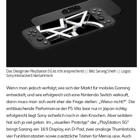
Das Design der PlayStation 5G ist rcht ansprechend || Bild: Sarang Sheth || Logos:
Sony Interactive Entertainment
Wenn man jedoch verfolgt, wie sich der Markt für mobiles Gaming
entwickelt, und wie erfolgreich sich eine Nintendo Switch verkauft,
dann muss man sich wohl eher die Frage stellen: „Wieso nicht?“. Die
enttäuschende Performance der PS Vita (war nur in Japan richtig
erfolgreich) liegt Sony sicherlich noch in den Knochen. Aber seitdem
hat sich ja viel getan. Im „visuellen Prototyp“ der „PlayStation 5G“
bringt Sarang ein 16:9 Display, ein D-Pad, zwei analoge Thumbsticks,
vier Funktionstasten sowie zusätzliche Tasten für Menüs usw. Auch