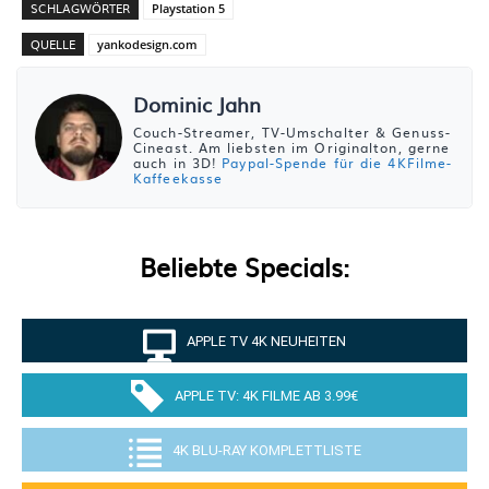
SCHLAGWÖRTER
Playstation 5
QUELLE
yankodesign.com
Dominic Jahn
Couch-Streamer, TV-Umschalter & Genuss-
Cineast. Am liebsten im Originalton, gerne
auch in 3D!
Paypal-Spende für die 4KFilme-
Kaffeekasse
Beliebte Specials:
APPLE TV 4K NEUHEITEN
APPLE TV: 4K FILME AB 3.99€
4K BLU-RAY KOMPLETTLISTE