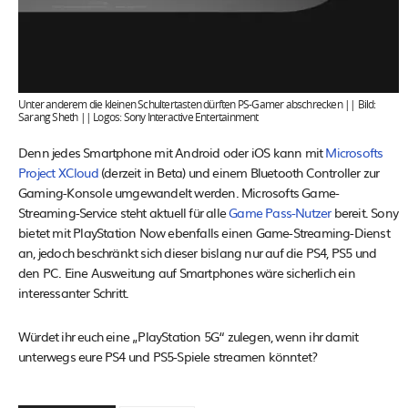
Unter anderem die kleinen Schultertasten dürften PS-Gamer abschrecken || Bild:
Sarang Sheth || Logos: Sony Interactive Entertainment
Denn jedes Smartphone mit Android oder iOS kann mit
Microsofts
Project XCloud
(derzeit in Beta) und einem Bluetooth Controller zur
Gaming-Konsole umgewandelt werden. Microsofts Game-
Streaming-Service steht aktuell für alle
Game Pass-Nutzer
bereit. Sony
bietet mit PlayStation Now ebenfalls einen Game-Streaming-Dienst
an, jedoch beschränkt sich dieser bislang nur auf die PS4, PS5 und
den PC. Eine Ausweitung auf Smartphones wäre sicherlich ein
interessanter Schritt.
Würdet ihr euch eine „PlayStation 5G“ zulegen, wenn ihr damit
unterwegs eure PS4 und PS5-Spiele streamen könntet?