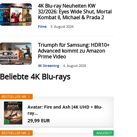
4K Blu-ray Neuheiten KW
32/2026: Eyes Wide Shut, Mortal
Kombat II, Michael & Prada 2
Filme
5. August 2026
Triumph für Samsung: HDR10+
Advanced kommt zu Amazon
Prime Video
4K Streaming
4. August 2026
Beliebte 4K Blu-rays
BESTSELLER NR. 1
Avatar: Fire and Ash [4K UHD + Blu-
ray...
29,99 EUR
BESTSELLER NR. 2
ANGEBOT