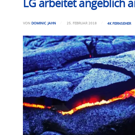
LG arbeitet angeblich 
VON
DOMINIC JAHN
25. FEBRUAR 2018
4K FERNSEHER