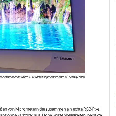
vielversprechende Micro-LED-Marktsegment könnte LG Display dazu
rößen von Micrometern die zusammen ein echte RGB-Pixel
nz ohne Farbfilter aus. Hohe Spitzenhelligkeiten, perfekte