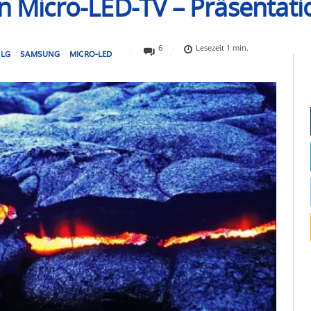
an Micro-LED-TV – Präsentati
6
Lesezeit
1
min.
LG
SAMSUNG
MICRO-LED