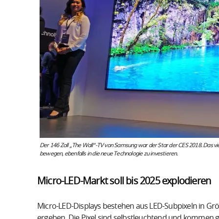
Der 146 Zoll „The Wall“-TV von Samsung war der Star der CES 2018. Das 
bewegen, ebenfalls in die neue Technologie zu investieren.
Micro-LED-Markt soll bis 2025 explodieren
Micro-LED-Displays bestehen aus LED-Subpixeln in G
ergeben. Die Pixel sind selbstleuchtend und kommen ga