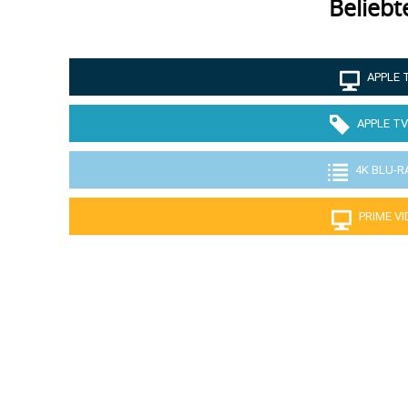
Beliebt
APPLE 
APPLE TV
4K BLU-R
PRIME V