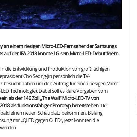
ay an einem riesigen Micro-LED-Fernseher der Samsungs
eits auf der IFA 2018 könnte LG sein Micro-LED-Debüt feiern.
ts in die Entwicklung und Produktion von großflächigen
zepräsident Cho Seong-Jin persönlich die TV-
z besucht haben um den Auftrag für einen riesigen Micro-
-LED Technologie). Dabei soll es klare Vorgaben vom
ein als der 146 Zoll „The Wall“ Micro-LED-TV von
018 als funktionsfähiger Prototyp bereitstehen
. Der
 bald einen neuen Schauplatz bekommen. Bislang
amsung mit „QLED gegen OLED“, jetzt könnten die
 werden.