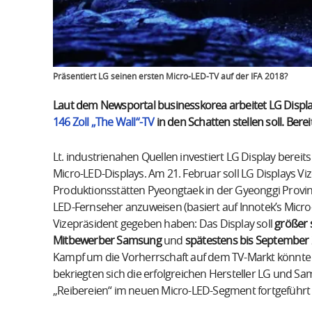
Präsentiert LG seinen ersten Micro-LED-TV auf der IFA 2018?
Laut dem Newsportal businesskorea arbeitet LG Displ
146 Zoll „The Wall“-TV
in den Schatten stellen soll. Ber
Lt. industrienahen Quellen investiert LG Display berei
Micro-LED-Displays. Am 21. Februar soll LG Displays Vi
Produktionsstätten Pyeongtaek in der Gyeonggi Provin
LED-Fernseher anzuweisen (basiert auf Innotek’s Micro
Vizepräsident gegeben haben: Das Display soll
größer s
Mitbewerber Samsung
und
spätestens bis September 2
Kampf um die Vorherrschaft auf dem TV-Markt könnte
bekriegten sich die erfolgreichen Hersteller LG und S
„Reibereien“ im neuen Micro-LED-Segment fortgeführt