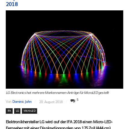
2018
LG Electronics hat mehrere Markennamen-Anträge für MicroLED gestellt
5
Von
Dominic Jahn
20. August 2018
IFA
LG
Micro-LED
Elektronikhersteller LG wird auf der IFA 2018 einen Micro-LED-
Fernseher mit einer Displaydiagonalen von 175 Zoll (444 cm)