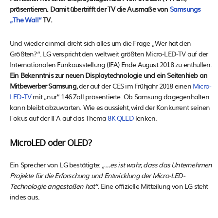
präsentieren. Damit übertrifft der TV die Ausmaße von
Samsungs
„The Wall“
TV.
Und wieder einmal dreht sich alles um die Frage „Wer hat den
Größten?“. LG verspricht den weltweit größten Micro-LED-TV auf der
Internationalen Funkausstellung (IFA) Ende August 2018 zu enthüllen.
Ein Bekenntnis zur neuen Displaytechnologie und ein Seitenhieb an
Mitbewerber Samsung,
der auf der CES im Frühjahr 2018 einen
Micro-
LED-TV
mit „nur“ 146 Zoll präsentierte. Ob Samsung dagegenhalten
kann bleibt abzuwarten. Wie es aussieht, wird der Konkurrent seinen
Fokus auf der IFA auf das Thema
8K QLED
lenken.
MicroLED oder OLED?
Ein Sprecher von LG bestätigte:
„…es ist wahr, dass das Unternehmen
Projekte für die Erforschung und Entwicklung der Micro-LED-
Technologie angestoßen hat“.
Eine offizielle Mitteilung von LG steht
indes aus.