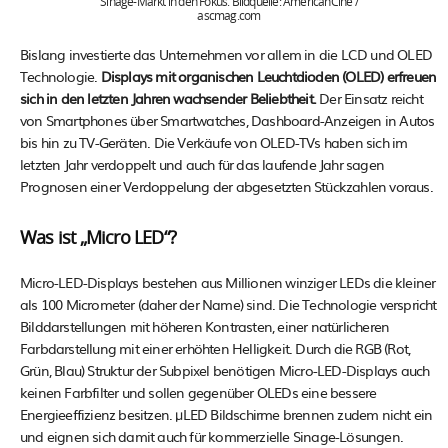
Sinage-Markt in den Fokus. Bildquelle: AmericanCine /
ascmag.com
Bislang investierte das Unternehmen vor allem in die LCD und OLED
Technologie.
Displays mit organischen Leuchtdioden (OLED) erfreuen
sich in den letzten Jahren wachsender Beliebtheit.
Der Einsatz reicht
von Smartphones über Smartwatches, Dashboard-Anzeigen in Autos
bis hin zu TV-Geräten. Die Verkäufe von OLED-TVs haben sich im
letzten Jahr verdoppelt und auch für das laufende Jahr sagen
Prognosen einer Verdoppelung der abgesetzten Stückzahlen voraus.
Was ist „Micro LED“?
Micro-LED-Displays bestehen aus Millionen winziger LEDs die kleiner
als 100 Micrometer (daher der Name) sind. Die Technologie verspricht
Bilddarstellungen mit höheren Kontrasten, einer natürlicheren
Farbdarstellung mit einer erhöhten Helligkeit. Durch die RGB (Rot,
Grün, Blau) Struktur der Subpixel benötigen Micro-LED-Displays auch
keinen Farbfilter und sollen gegenüber OLEDs eine bessere
Energieeffizienz besitzen. µLED Bildschirme brennen zudem nicht ein
und eignen sich damit auch für kommerzielle Sinage-Lösungen.