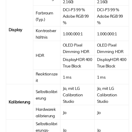
2.160)
2.160)
DCI-P3 99 %
DCI-P3 99 %
Farbraum
Adobe RGB 99
Adobe RGB 99
(Typ.)
%
%
Display
Kontrastver
1.000.000:1
1.000.000:1
hältnis
OLED Pixel
OLED Pixel
Dimming HDR
Dimming HDR
HDR
DisplayHDR 400
DisplayHDR 400
True Black
True Black
Reaktionsze
1 ms
1 ms
it
Ja, mit LG
Ja, mit LG
Selbstkalibri
Calibration
Calibration
erung
Studio
Studio
Kalibrierung
Hardwarek
Ja
Ja
alibrierung
Selbstkalibri
erungs-
Ja
Ja