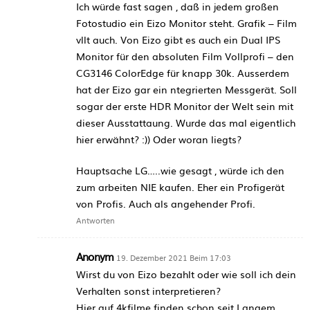
Ich würde fast sagen , daß in jedem großen
Fotostudio ein Eizo Monitor steht. Grafik – Film
vllt auch. Von Eizo gibt es auch ein Dual IPS
Monitor für den absoluten Film Vollprofi – den
CG3146 ColorEdge für knapp 30k. Ausserdem
hat der Eizo gar ein ntegrierten Messgerät. Soll
sogar der erste HDR Monitor der Welt sein mit
dieser Ausstattaung. Wurde das mal eigentlich
hier erwähnt? :)) Oder woran liegts?
Hauptsache LG…..wie gesagt , würde ich den
zum arbeiten NIE kaufen. Eher ein Profigerät
von Profis. Auch als angehender Profi.
Antworten
Anonym
19. Dezember 2021 Beim 17:03
Wirst du von Eizo bezahlt oder wie soll ich dein
Verhalten sonst interpretieren?
Hier auf 4kfilme finden schon seit Langem