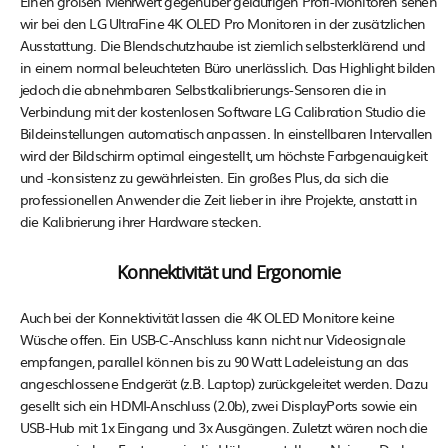
Einen großen Mehrwert gegenüber geläufigen Profi-Monitoren sehen
wir bei den LG UltraFine 4K OLED Pro Monitoren in der zusätzlichen
Ausstattung. Die Blendschutzhaube ist ziemlich selbsterklärend und
in einem normal beleuchteten Büro unerlässlich. Das Highlight bilden
jedoch die abnehmbaren Selbstkalibrierungs-Sensoren die in
Verbindung mit der kostenlosen Software LG Calibration Studio die
Bildeinstellungen automatisch anpassen. In einstellbaren Intervallen
wird der Bildschirm optimal eingestellt, um höchste Farbgenauigkeit
und -konsistenz zu gewährleisten. Ein großes Plus, da sich die
professionellen Anwender die Zeit lieber in ihre Projekte, anstatt in
die Kalibrierung ihrer Hardware stecken.
Konnektivität und Ergonomie
Auch bei der Konnektivität lassen die 4K OLED Monitore keine
Wüsche offen. Ein USB-C-Anschluss kann nicht nur Videosignale
empfangen, parallel können bis zu 90 Watt Ladeleistung an das
angeschlossene Endgerät (z.B. Laptop) zurückgeleitet werden. Dazu
gesellt sich ein HDMI-Anschluss (2.0b), zwei DisplayPorts sowie ein
USB-Hub mit 1x Eingang und 3x Ausgängen. Zuletzt wären noch die