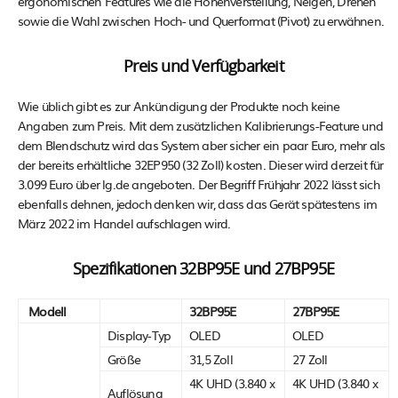
ergonomischen Features wie die Höhenverstellung, Neigen, Drehen
sowie die Wahl zwischen Hoch- und Querformat (Pivot) zu erwähnen.
Preis und Verfügbarkeit
Wie üblich gibt es zur Ankündigung der Produkte noch keine
Angaben zum Preis. Mit dem zusätzlichen Kalibrierungs-Feature und
dem Blendschutz wird das System aber sicher ein paar Euro, mehr als
der bereits erhältliche 32EP950 (32 Zoll) kosten. Dieser wird derzeit für
3.099 Euro über lg.de angeboten. Der Begriff Frühjahr 2022 lässt sich
ebenfalls dehnen, jedoch denken wir, dass das Gerät spätestens im
März 2022 im Handel aufschlagen wird.
Spezifikationen 32BP95E und 27BP95E
Modell
32BP95E
27BP95E
Display-Typ
OLED
OLED
Größe
31,5 Zoll
27 Zoll
4K UHD (3.840 x
4K UHD (3.840 x
Auflösung