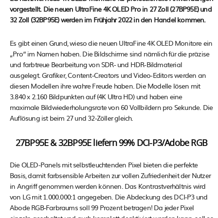
vorgestellt. Die neuen UltraFine 4K OLED Pro in 27 Zoll (27BP95E) und
32 Zoll (32BP95E) werden im Frühjahr 2022 in den Handel kommen.
Es gibt einen Grund, wieso die neuen UltraFine 4K OLED Monitore ein
„Pro“ im Namen haben. Die Bildschirme sind nämlich für die präzise
und farbtreue Bearbeitung von SDR- und HDR-Bildmaterial
ausgelegt. Grafiker, Content-Creators und Video-Editors werden an
diesen Modellen ihre wahre Freude haben. Die Modelle lösen mit
3.840 x 2.160 Bildpunkten auf (4K Ultra HD) und haben eine
maximale Bildwiederholungsrate von 60 Vollbildern pro Sekunde. Die
Auflösung ist beim 27 und 32-Zöller gleich.
27BP95E & 32BP95E liefern 99% DCI-P3/Adobe RGB
Die OLED-Panels mit selbstleuchtenden Pixel bieten die perfekte
Basis, damit farbsensible Arbeiten zur vollen Zufriedenheit der Nutzer
in Angriff genommen werden können. Das Kontrastverhältnis wird
von LG mit 1.000.000:1 angegeben. Die Abdeckung des DCI-P3 und
Abode RGB-Farbraums soll 99 Prozent betragen! Da jeder Pixel
einzeln geschaltet und auch komplett deaktiviert werden kann, soll es