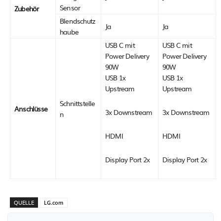
Sensor
Zubehör
Blendschutz
Ja
Ja
haube
USB C mit
USB C mit
Power Delivery
Power Delivery
90W
90W
USB 1x
USB 1x
Upstream
Upstream
Schnittstelle
Anschlüsse
3x Downstream
3x Downstream
n
HDMI
HDMI
Display Port 2x
Display Port 2x
QUELLE
LG.com