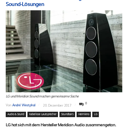
Sound-Lösungen
LG und Meridian Sound machen gemeinsame Sache
0
Von
André Westphal
20. Dezember 2017
Audio & Sound
Kabellose Lautsprecher
Soundbars
Heimkino
LG
LG hat sich mit dem Hersteller Meridian Audio zusammengetan.