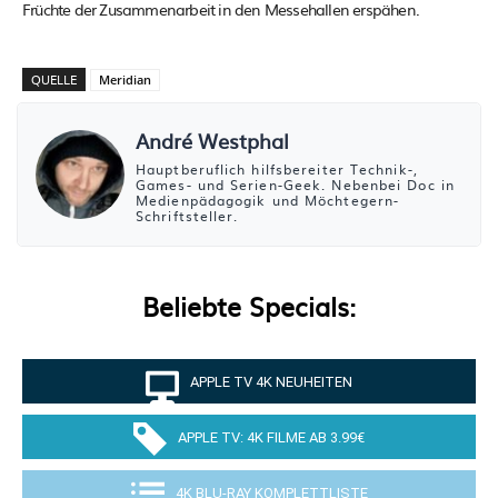
Früchte der Zusammenarbeit in den Messehallen erspähen.
QUELLE
Meridian
André Westphal
Hauptberuflich hilfsbereiter Technik-,
Games- und Serien-Geek. Nebenbei Doc in
Medienpädagogik und Möchtegern-
Schriftsteller.
Beliebte Specials:
APPLE TV 4K NEUHEITEN
APPLE TV: 4K FILME AB 3.99€
4K BLU-RAY KOMPLETTLISTE