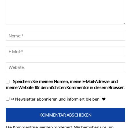
Kommentar:
N
E
M
W
Speichern Sie meinen Namen, meine E-Mail-Adresse und
meine Website für den nächsten Kommentar in diesem Browser.
✉ Newsletter abonnieren und informiert bleiben! ♥
Die Kommentare werden moderiert. Wir bemühen uns um