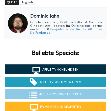
QUELLE
Logitech
Dominic Jahn
Couch-Streamer, TV-Umschalter & Genuss-
Cineast. Am liebsten im Originalton, gerne
auch in 3D!
Paypal-Spende für die 4KFilme-
Kaffeekasse
Beliebte Specials:
APPLE TV 4K NEUHEITEN
APPLE TV: 4K FILME AB 3.99€
4K BLU-RAY KOMPLETTLISTE
PRIME VIDEO 4K NEUHEITEN