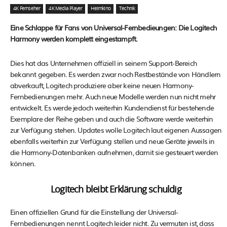
4K Fernseher
4K Media Player
Heimkino
Technik
Eine Schlappe für Fans von Universal-Fernbedieungen: Die Logitech
Harmony werden komplett eingestampft.
Dies hat das Unternehmen offiziell in seinem Support-Bereich
bekannt gegeben. Es werden zwar noch Restbestände von Händlern
abverkauft, Logitech produziere aber keine neuen Harmony-
Fernbedienungen mehr. Auch neue Modelle werden nun nicht mehr
entwickelt. Es werde jedoch weiterhin Kundendienst für bestehende
Exemplare der Reihe geben und auch die Software werde weiterhin
zur Verfügung stehen. Updates wolle Logitech laut eigenen Aussagen
ebenfalls weiterhin zur Verfügung stellen und neue Geräte jeweils in
die Harmony-Datenbanken aufnehmen, damit sie gesteuert werden
können.
Logitech bleibt Erklärung schuldig
Einen offiziellen Grund für die Einstellung der Universal-
Fernbedienungen nennt Logitech leider nicht. Zu vermuten ist, dass