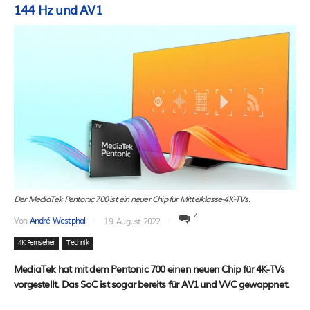
144 Hz und AV1
Der MediaTek Pentonic 700 ist ein neuer Chip für Mittelklasse-4K-TVs.
4
Von
André Westphal
19. August 2022
4K Fernseher
Technik
MediaTek hat mit dem Pentonic 700 einen neuen Chip für 4K-TVs
vorgestellt. Das SoC ist sogar bereits für AV1 und VVC gewappnet.