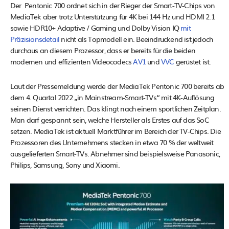
Der Pentonic 700 ordnet sich in der Rieger der Smart-TV-Chips von
MediaTek aber trotz Unterstützung für 4K bei 144 Hz und HDMI 2.1
sowie HDR10+ Adaptive / Gaming und Dolby Vision IQ
mit
Präzisionsdetail
nicht als Topmodell ein. Beeindruckend ist jedoch
durchaus an diesem Prozessor, dass er bereits für die beiden
modernen und effizienten Videocodecs
AV1
und
VVC
gerüstet ist.
Laut der Pressemeldung werde der MediaTek Pentonic 700 bereits ab
dem 4. Quartal 2022 „in Mainstream-Smart-TVs“ mit 4K-Auflösung
seinen Dienst verrichten. Das klingt nach einem sportlichen Zeitplan.
Man darf gespannt sein, welche Hersteller als Erstes auf das SoC
setzen. MediaTek ist aktuell Marktführer im Bereich der TV-Chips. Die
Prozessoren des Unternehmens stecken in etwa 70 % der weltweit
ausgelieferten Smart-TVs. Abnehmer sind beispielsweise Panasonic,
Philips, Samsung, Sony und Xiaomi.