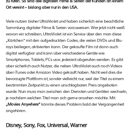
zu rufen. So sind alle digitalen Filme & Serien der Kunden an einem
Ort vereint – bislang aber nur in den USA.
Viele nutzen bisher UltraViolet und haben sicherlich eine beachtliche
Sammlung digitaler Filme & Serien vorzuweisen. Wer jetzt nicht weiß
wovon wir schreiben, UltraViolet ist ein Service über den man diese
„Kärtchen“ mit den aufgedruckten Codes, die vielen DVDs und Blu-
rays beiliegen, aktivierten kann. Der gekaufte Film ist dann auch
digital verfügbar und kann über verschiedene Geräte wie
Smartphones, Tablets, PCs usw. jederzeit abgerufen werden. Es gibt
aber sicherlich auch Nutzer, die neben UltraViolet auch noch Videos
über iTunes oder Amazon Video gekauft haben. Nicht weil dies die
bevorzugte Plattform ist, sonder vielleicht nur, weil der Titel zu einem
bestimmten Zeitpunkt zu einen unschlagbaren Preis angeboten
wurde. Nun muss man zwischen den Diensten und Geräten wechseln,
je nachdem welchen Titel man sich gerne ansehen möchte. Mit
„Movies Anywhere“
könnte dieses Problem bald der Vergangenheit
angehören.
Disney, Sony, Fox, Universal, Warner