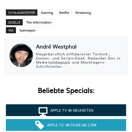
SCHLAGWÖRTER
Gaming
Netflix
Streaming
QUELLE
The Information
VIA
Gamespot
André Westphal
Hauptberuflich hilfsbereiter Technik-,
Games- und Serien-Geek. Nebenbei Doc in
Medienpädagogik und Möchtegern-
Schriftsteller.
Beliebte Specials:
APPLE TV 4K NEUHEITEN
APPLE TV: 4K FILME AB 3.99€