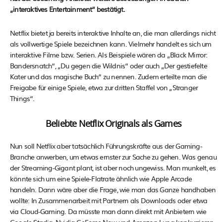
„interaktives Entertainment“ bestätigt.
Netflix bietet ja bereits interaktive Inhalte an, die man allerdings nicht
als vollwertige Spiele bezeichnen kann. Vielmehr handelt es sich um
interaktive Filme bzw. Serien. Als Beispiele wären da „Black Mirror:
Bandersnatch“, „Du gegen die Wildnis“ oder auch „Der gestiefelte
Kater und das magische Buch“ zu nennen. Zudem erteilte man die
Freigabe für einige Spiele, etwa zur dritten Staffel von „Stranger
Things“.
Beliebte Netflix Originals als Games
Nun soll Netflix aber tatsächlich Führungskräfte aus der Gaming-
Branche anwerben, um etwas ernster zur Sache zu gehen. Was genau
der Streaming-Gigant plant, ist aber noch ungewiss. Man munkelt, es
könnte sich um eine Spiele-Flatrate ähnlich wie Apple Arcade
handeln. Dann wäre aber die Frage, wie man das Ganze handhaben
wollte: In Zusammenarbeit mit Partnern als Downloads oder etwa
via Cloud-Gaming. Da müsste man dann direkt mit Anbietern wie
Google Stadia, Nvidia GeForce Now und Amazon Luna konkurrieren.