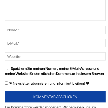
Kommentar:
N
E
M
W
Speichern Sie meinen Namen, meine E-Mail-Adresse und
meine Website für den nächsten Kommentar in diesem Browser.
✉ Newsletter abonnieren und informiert bleiben! ♥
Die Kommentare werden moderiert. Wir bemühen uns um