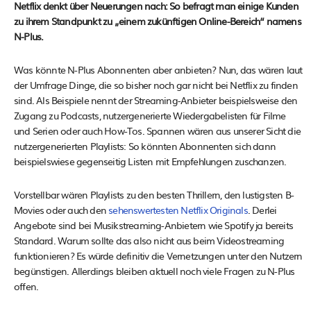
Netflix denkt über Neuerungen nach: So befragt man einige Kunden
zu ihrem Standpunkt zu „einem zukünftigen Online-Bereich“ namens
N-Plus.
Was könnte N-Plus Abonnenten aber anbieten? Nun, das wären laut
der Umfrage Dinge, die so bisher noch gar nicht bei Netflix zu finden
sind. Als Beispiele nennt der Streaming-Anbieter beispielsweise den
Zugang zu Podcasts, nutzergenerierte Wiedergabelisten für Filme
und Serien oder auch How-Tos. Spannen wären aus unserer Sicht die
nutzergenerierten Playlists: So könnten Abonnenten sich dann
beispielswiese gegenseitig Listen mit Empfehlungen zuschanzen.
Vorstellbar wären Playlists zu den besten Thrillern, den lustigsten B-
Movies oder auch den
sehenswertesten Netflix Originals
. Derlei
Angebote sind bei Musikstreaming-Anbietern wie Spotify ja bereits
Standard. Warum sollte das also nicht aus beim Videostreaming
funktionieren? Es würde definitiv die Vernetzungen unter den Nutzern
begünstigen. Allerdings bleiben aktuell noch viele Fragen zu N-Plus
offen.