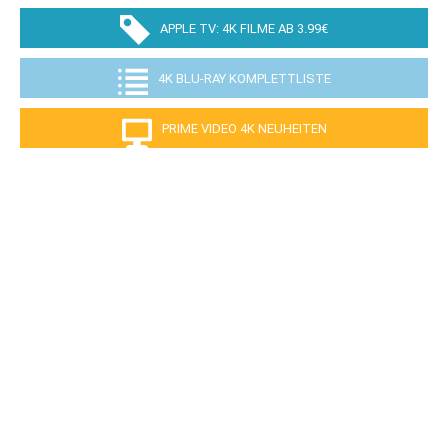
APPLE TV: 4K FILME AB 3.99€
4K BLU-RAY KOMPLETTLISTE
PRIME VIDEO 4K NEUHEITEN