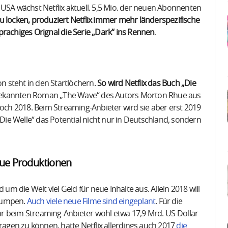
 USA wächst Netflix aktuell. 5,5 Mio. der neuen Abonnenten
 locken, produziert Netflix immer mehr länderspezifische
prachiges Orignal die Serie „Dark“ ins Rennen
.
 steht in den Startlöchern.
So wird Netflix das Buch „Die
m bekannten Roman „The Wave“ des Autors Morton Rhue aus
noch 2018. Beim Streaming-Anbieter wird sie aber erst 2019
„Die Welle“ das Potential nicht nur in Deutschland, sondern
neue Produktionen
 um die Welt viel Geld für neue Inhalte aus. Allein 2018 will
 pumpen.
Auch viele neue Filme sind eingeplant
. Für die
r beim Streaming-Anbieter wohl etwa 17,9 Mrd. US-Dollar
tragen zu können, hatte Netflix allerdings auch 2017
die