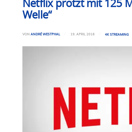
Netflix protzt mit 125 
Welle“
VON
ANDRÉ WESTPHAL
19. APRIL 2018
4K STREAMING