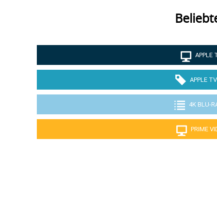
Beliebt
APPLE 
APPLE TV
4K BLU-R
PRIME V