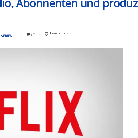
Mio. Abonnenten und produzie
6
Lesezeit
2
min.
SERIEN