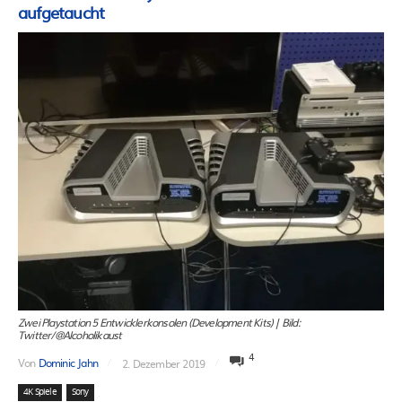
aufgetaucht
Zwei Playstation 5 Entwicklerkonsolen (Development Kits) | Bild:
Twitter/@Alcoholikaust
4
Von
Dominic Jahn
2. Dezember 2019
4K Spiele
Sony