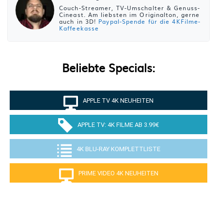
Couch-Streamer, TV-Umschalter & Genuss-
Cineast. Am liebsten im Originalton, gerne
auch in 3D!
Paypal-Spende für die 4KFilme-
Kaffeekasse
Beliebte Specials:
APPLE TV 4K NEUHEITEN
APPLE TV: 4K FILME AB 3.99€
4K BLU-RAY KOMPLETTLISTE
PRIME VIDEO 4K NEUHEITEN