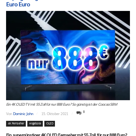
Euro Euro
Ein 4K OLED TV mit 55 Zoll für nur 888 Euro? So günstig ist der Coocaa S8M
8
Von
Dominic Jahn
15. Oktober 2021
4K Fernseher
Angebote
OLED
Ein supergünstiger 4K OLED Fernseher mit 55 Zoll für nur 888 Euro?