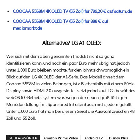
COOCAA 55S8M 4K OLED TV (55 Zoll) für 799,20 € auf saturn.de
COOCAA 55S8M 4K OLED TV (55 Zoll) für 888 € auf
mediamarkt.de
Alternative? LG A1 OLED:
Wer sich mit dem oben genannten Produkt nicht so ganz
identifizieren kann, und noch ein paar Euro mehr übrig hat, jedoch
unter 1.000 Euro bleiben möchte, für den lohnt sich womöglich ein
Blick auf den LG 4K OLED der A1-Serie. Das Modell ähnelt dem
Coocaa 55S8M in vielen Belangen, ist z.B. ebenfalls mit einem 60Hz-
Display sowie HDMI 2.0 ausgestattet, setzt jedoch auf LGs bewährtes
webOS 6.0 Betriebssystem, was wegen der neuen, großflächigen
Menüdarstellung (mit Sponsored Inhalten) auch nicht jedem gefällt.
Unter 1.000 Euro hat man bei diesem Gerät die Auswahl zwischen 48
Zoll und 55 Zoll.
SCHLAGWÖRTER
Amazon Prime Video
Android TV
Disney Plus