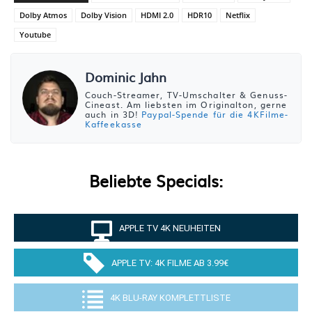
Dolby Atmos
Dolby Vision
HDMI 2.0
HDR10
Netflix
Youtube
Dominic Jahn
Couch-Streamer, TV-Umschalter & Genuss-
Cineast. Am liebsten im Originalton, gerne
auch in 3D!
Paypal-Spende für die 4KFilme-
Kaffeekasse
Beliebte Specials:
APPLE TV 4K NEUHEITEN
APPLE TV: 4K FILME AB 3.99€
4K BLU-RAY KOMPLETTLISTE