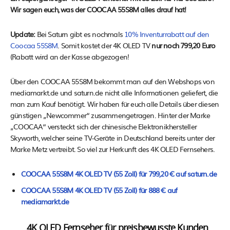
Wir sagen euch, was der COOCAA 55S8M alles drauf hat!
Update:
Bei Saturn gibt es nochmals
10% Inventurrabatt auf den
Coocaa 55S8M
. Somit kostet der 4K OLED TV
nur noch 799,20 Euro
(Rabatt wird an der Kasse abgezogen!
Über den COOCAA 55S8M bekommt man auf den Webshops von
mediamarkt.de und saturn.de nicht alle Informationen geliefert, die
man zum Kauf benötigt. Wir haben für euch alle Details über diesen
günstigen „Newcommer“ zusammengetragen. Hinter der Marke
„COOCAA“ versteckt sich der chinesische Elektronikhersteller
Skyworth, welcher seine TV-Geräte in Deutschland bereits unter der
Marke Metz vertreibt. So viel zur Herkunft des 4K OLED Fernsehers.
COOCAA 55S8M 4K OLED TV (55 Zoll) für 799,20 € auf saturn.de
COOCAA 55S8M 4K OLED TV (55 Zoll) für 888 € auf
mediamarkt.de
4K OLED Fernseher für preisbewusste Kunden