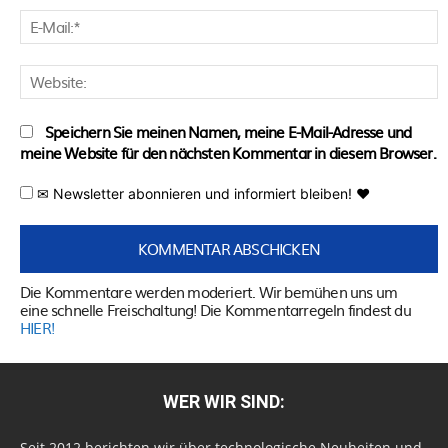
E
M
W
Speichern Sie meinen Namen, meine E-Mail-Adresse und
meine Website für den nächsten Kommentar in diesem Browser.
✉ Newsletter abonnieren und informiert bleiben! ♥
Die Kommentare werden moderiert. Wir bemühen uns um
eine schnelle Freischaltung! Die Kommentarregeln findest du
HIER!
WER WIR SIND:
Seit 2012 berichten wir über technologische Neuheiten und