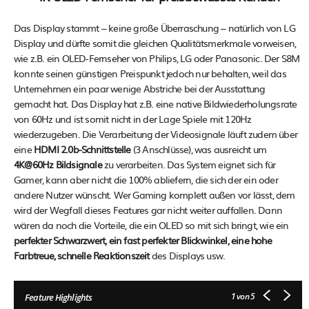
Das Display stammt – keine große Überraschung – natürlich von LG
Display und dürfte somit die gleichen Qualitätsmerkmale vorweisen,
wie z.B. ein OLED-Fernseher von Philips, LG oder Panasonic. Der S8M
konnte seinen günstigen Preispunkt jedoch nur behalten, weil das
Unternehmen ein paar wenige Abstriche bei der Ausstattung
gemacht hat. Das Display hat z.B. eine native Bildwiederholungsrate
von 60Hz und ist somit nicht in der Lage Spiele mit 120Hz
wiederzugeben. Die Verarbeitung der Videosignale läuft zudem über
eine
HDMI 2.0b-Schnittstelle
(3 Anschlüsse), was ausreicht um
4K@60Hz Bildsignale
zu verarbeiten. Das System eignet sich für
Gamer, kann aber nicht die 100% abliefern, die sich der ein oder
andere Nutzer wünscht. Wer Gaming komplett außen vor lässt, dem
wird der Wegfall dieses Features gar nicht weiter auffallen. Dann
wären da noch die Vorteile, die ein OLED so mit sich bringt, wie ein
perfekter Schwarzwert, ein fast perfekter Blickwinkel, eine hohe
Farbtreue, schnelle Reaktionszeit
des Displays usw.
1
von 5
Feature Highlights