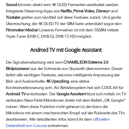
Sound
können direkt vom 4K OLED Fernseher verarbeitet werden.
Integrierte Streaming-Apps wie
Netflix, Prime Video, Disney+
und
Youtube
greifen zum Großteil auf diese Features zurück. Und große
Überraschung, der 4K OLED TV der S8M-Serie unterstützt sogar den
Filmmaker Modus
! Lineares Fernsehen ist mit dem 55S8M mittels
Triple Tuner (DVB-C, DVB-S2, DVB-T2 HD) möglich.
Android TV mit Google Assistant
Die Signalverarbeitung wird vom
CHAMELEON Extreme 2.0
Bildprozessor
aus der Schmiede von Skyworth übernommen. Dieser
liefert alle wichtigen Features, wie eine intelligente Anpassung der
Bild- und Audioinhalte,
4K Upscaling
, eine aktive
Kontrastverbesserung uvm. Als Betriebssystem hat sich COOCAA für
Android TV
entschieden. Der
Google Assistant
lässt sich mittels im TV
verbauten Near-Field-Mikrofonen direkt mit dem Befehl „OK Google“
nutzen. Wem diese Funktion nicht geheuer ist, der kann die
Mikrofone mit einem mechanischen Knopf auf der Rückseite des TVs
deaktivieren. Alle detaillierten Infos könnt ihr dem
offiziellen
Datenblatt von Coocaa
entnehmen.