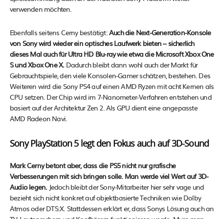
verwenden möchten.
Ebenfalls seitens Cerny bestätigt:
Auch die Next-Generation-Konsole
von Sony wird wieder ein optisches Laufwerk bieten – sicherlich
dieses Mal auch für Ultra HD Blu-ray wie etwa die Microsoft Xbox One
S und Xbox One X.
Dadurch bleibt dann wohl auch der Markt für
Gebrauchtspiele, den viele Konsolen-Gamer schätzen, bestehen. Des
Weiteren wird die Sony PS4 auf einen AMD Ryzen mit acht Kernen als
CPU setzen. Der Chip wird im 7-Nanometer-Verfahren entstehen und
basiert auf der Architektur Zen 2. Als GPU dient eine angepasste
AMD Radeon Navi.
Sony PlayStation 5 legt den Fokus auch auf 3D-Sound
Mark Cerny betont aber, dass die PS5 nicht nur grafische
Verbesserungen mit sich bringen solle. Man werde viel Wert auf 3D-
Audio legen.
Jedoch bleibt der Sony-Mitarbeiter hier sehr vage und
bezieht sich nicht konkret auf objektbasierte Techniken wie Dolby
Atmos oder DTS:X. Stattdessen erklärt er, dass Sonys Lösung auch an
TV-Lautsprechern und Kopfhörern funktionieren werde. Muss man