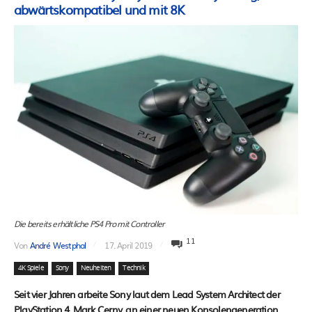
abwärtskompatibel und mit 8K
Die bereits erhältliche PS4 Pro mit Controller
11
Von
André Westphal
17. April 2019
4K Spiele
Sony
Neuheiten
Technik
Seit vier Jahren arbeite Sony laut dem Lead System Architect der
PlayStation 4, Mark Cerny, an einer neuen Konsolengeneration.