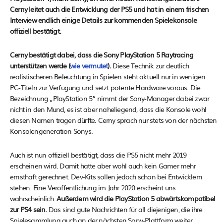
Cerny leitet auch die Entwicklung der PS5 und hat in einem frischen
Interview endlich einige Details zur kommenden Spielekonsole
offiziell bestätigt.
Cerny bestätigt dabei, dass die Sony PlayStation 5 Raytracing
unterstützen werde (
wie vermutet
).
Diese Technik zur deutlich
realistischeren Beleuchtung in Spielen steht aktuell nur in wenigen
PC-Titeln zur Verfügung und setzt potente Hardware voraus. Die
Bezeichnung „PlayStation 5“ nimmt der Sony-Manager dabei zwar
nicht in den Mund, es ist aber naheliegend, dass die Konsole wohl
diesen Namen tragen dürfte. Cerny sprach nur stets von der nächsten
Konsolengeneration Sonys.
Auch ist nun offiziell bestätigt, dass die PS5 nicht mehr 2019
erscheinen wird. Damit hatte aber wohl auch kein Gamer mehr
ernsthaft gerechnet. Dev-Kits sollen jedoch schon bei Entwicklern
stehen. Eine Veröffentlichung im Jahr 2020 erscheint uns
wahrscheinlich.
Außerdem wird die PlayStation 5 abwärtskompatibel
zur PS4 sein.
Das sind gute Nachrichten für all diejenigen, die ihre
Spielesammlung auch an der nächsten Sony-Plattform weiter