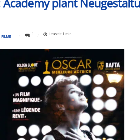
: Academy plant Neugestalt
1
Lesezeit
1
min.
FILME