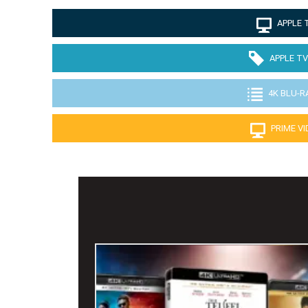
APPLE 
APPLE TV
4K BLU-R
PRIME V