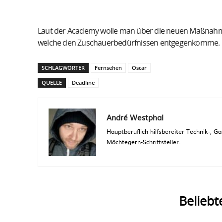
Laut der Academy wolle man über die neuen Maßnahme
welche den Zuschauerbedürfnissen entgegenkomme.
SCHLAGWÖRTER
Fernsehen
Oscar
QUELLE
Deadline
André Westphal
Hauptberuflich hilfsbereiter Technik-,
Möchtegern-Schriftsteller.
Beliebt