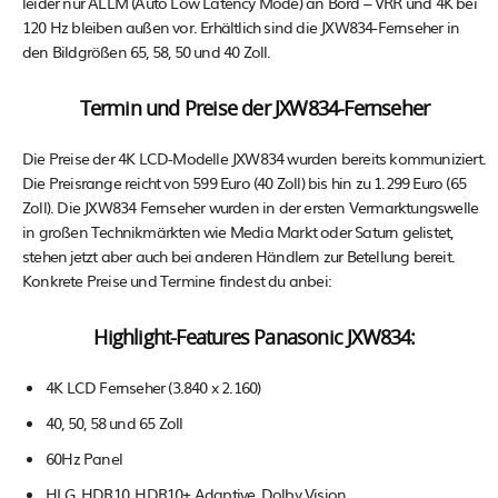
leider nur ALLM (Auto Low Latency Mode) an Bord – VRR und 4K bei
120 Hz bleiben außen vor. Erhältlich sind die JXW834-Fernseher in
den Bildgrößen 65, 58, 50 und 40 Zoll.
Termin und Preise der JXW834-Fernseher
Die Preise der 4K LCD-Modelle JXW834 wurden bereits kommuniziert.
Die Preisrange reicht von 599 Euro (40 Zoll) bis hin zu 1.299 Euro (65
Zoll). Die JXW834 Fernseher wurden in der ersten Vermarktungswelle
in großen Technikmärkten wie Media Markt oder Saturn gelistet,
stehen jetzt aber auch bei anderen Händlern zur Betellung bereit.
Konkrete Preise und Termine findest du anbei:
Highlight-Features Panasonic JXW834:
4K LCD Fernseher (3.840 x 2.160)
40, 50, 58 und 65 Zoll
60Hz Panel
HLG, HDR10, HDR10+ Adaptive, Dolby Vision