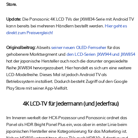
Store.
Update:
Die Panasonic 4K LCD TVs der JXW834-Serie mit Android TV
kann bereits bei mehreren Händlern bestellt werden.
Hier geht es
direkt zum Preisvergleich!
Originalbeitrag:
Abseits
seiner neuen OLED-Fernseher
für das
gehobenere Marktsegment und
den LCD-Serien JXW944 und JXW854
hat der japanische Hersteller auch noch die darunter angesiedelte
Reihe JXW834 hervorgezaubert. Hier handelt es sich um eine weitere
LCD-Modellreihe. Dieses Mal ist jedoch Android TV als
Betriebssystem installiert. Dadurch besteht Zugriff auf den Google
Play Store mit seiner App-Vielfalt.
4K LCD-TV für Jedermann (und Jederfrau)
Im Inneren werkelt der HCX-Prozessor und Panasonic ordnet das
Panel als HDR Bright Panel Plus ein, was aber in erster Linie beim
japanischen Hersteller eine Kategorisierung für das Marketing ist.
Neben HDR10 unterstützen diese TVs auch HDR10+ Adaptive und