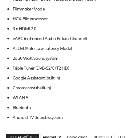
Filmmaker Mode
HCX-Bildprozessor
3 x HDMI 2.0
eARC (enhanced Audio Return Channel)
ALLM (Auto Low Latency Mode)
2x 20 Watt Soundsystem
Triple Tuner (DVB-S2/C/T2 HD)
Google Assistant (built in)
Chromecast (built-in)
WLAN 5
Bluetooth
Android TV Betriebssystem
SCHLAGWÖRTER
Android TV
Dolby Vision
HDR10 Plus
LCD