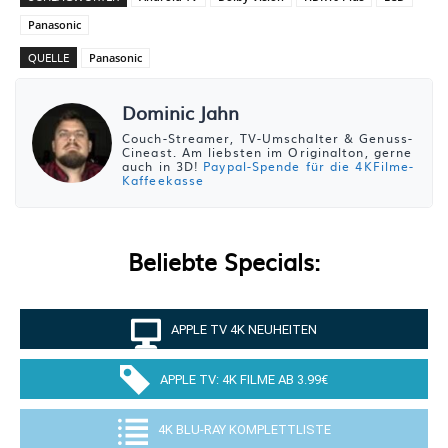
Panasonic
QUELLE
Panasonic
Dominic Jahn
Couch-Streamer, TV-Umschalter & Genuss-
Cineast. Am liebsten im Originalton, gerne
auch in 3D!
Paypal-Spende für die 4KFilme-
Kaffeekasse
Beliebte Specials:
APPLE TV 4K NEUHEITEN
APPLE TV: 4K FILME AB 3.99€
4K BLU-RAY KOMPLETTLISTE