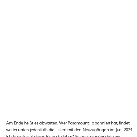
Am Ende heißt es abwarten. Wer Paramount+ abonniert hat, findet
weiter unten jedenfalls die Listen mit den Neuzugängen im Juni 2024.
Ist da vielleicht etwas für euch dabei? So oder so wünschen wir