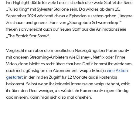
Ein Highlight dürfte für viele Leser sicherlich die zweite Staffel der Serie
„Tulsa King“ mit Sylvester Stallone sein. Da wird es ab dem 15.
September 2024 wöchentlich neue Episoden zu sehen geben. Jüngere
Zuschauer und generell Fans von „Spongebob Schwammkopf“
freuen sich vielleicht auch auf neuen Stoff aus der Animationsserie
„The Patrick Star Show“.
Vergleicht man aber die monatlichen Neuzugänge bei Paramount+
mit anderen Streaming-Anbietern wie Disney+, Netflix oder Prime
Video, dann bleibt es recht überschaubar. Dafür kommt ihr wiederum
auch recht günstig an ein Abonnement: waipu.tv hat ja
eine Aktion
gestartet
, in der ihr den Zugriff für 12 Monate quasi kostenlos
bekommt. Selbst wenn ihr keinerlei Interesse an waipu.tv habt, zahlt
ihr über den Deal weniger, als würdet ihr Paramount+ eigenständig
abonnieren. Kann man sich also mal ansehen.