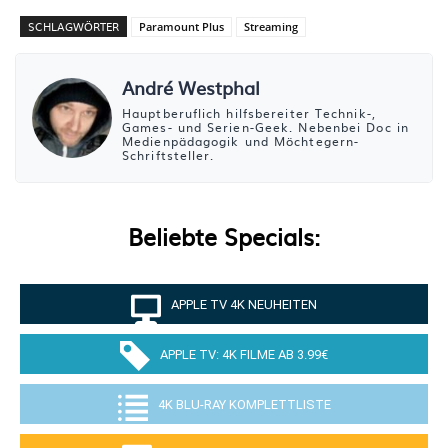
SCHLAGWÖRTER
Paramount Plus
Streaming
André Westphal
Hauptberuflich hilfsbereiter Technik-,
Games- und Serien-Geek. Nebenbei Doc in
Medienpädagogik und Möchtegern-
Schriftsteller.
Beliebte Specials:
APPLE TV 4K NEUHEITEN
APPLE TV: 4K FILME AB 3.99€
4K BLU-RAY KOMPLETTLISTE