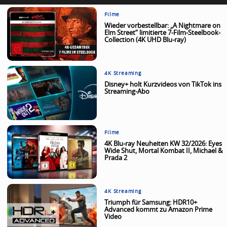
Filme
Wieder vorbestellbar: „A Nightmare on
Elm Street“ limitierte 7-Film-Steelbook-
Collection (4K UHD Blu-ray)
4K Streaming
Disney+ holt Kurzvideos von TikTok ins
Streaming-Abo
Filme
4K Blu-ray Neuheiten KW 32/2026: Eyes
Wide Shut, Mortal Kombat II, Michael &
Prada 2
4K Streaming
Triumph für Samsung: HDR10+
Advanced kommt zu Amazon Prime
Video