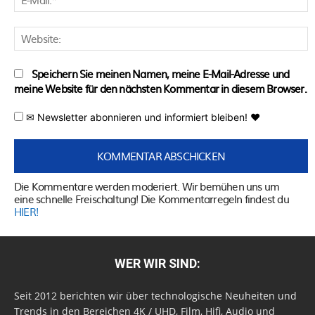
M
W
Speichern Sie meinen Namen, meine E-Mail-Adresse und
meine Website für den nächsten Kommentar in diesem Browser.
✉ Newsletter abonnieren und informiert bleiben! ♥
Die Kommentare werden moderiert. Wir bemühen uns um
eine schnelle Freischaltung! Die Kommentarregeln findest du
HIER!
WER WIR SIND:
Seit 2012 berichten wir über technologische Neuheiten und
Trends in den Bereichen 4K / UHD, Film, Hifi, Audio und