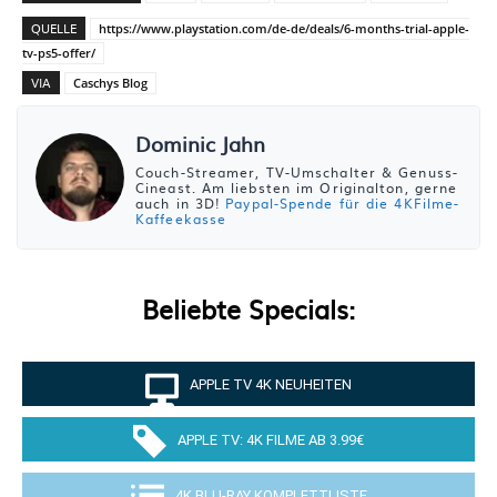
QUELLE
https://www.playstation.com/de-de/deals/6-months-trial-apple-
tv-ps5-offer/
VIA
Caschys Blog
Dominic Jahn
Couch-Streamer, TV-Umschalter & Genuss-
Cineast. Am liebsten im Originalton, gerne
auch in 3D!
Paypal-Spende für die 4KFilme-
Kaffeekasse
Beliebte Specials:
APPLE TV 4K NEUHEITEN
APPLE TV: 4K FILME AB 3.99€
4K BLU-RAY KOMPLETTLISTE