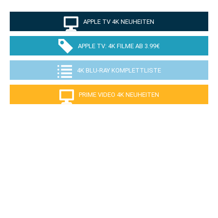
APPLE TV 4K NEUHEITEN
APPLE TV: 4K FILME AB 3.99€
4K BLU-RAY KOMPLETTLISTE
PRIME VIDEO 4K NEUHEITEN