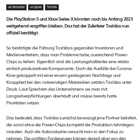
4K Fernseher
4K Spiele
Technik
Die PlayStation 5 und Xbox Series X könnten noch bis Anfang 2023
weitgehend vergriffen bleiben. Das hat der Zulieferer Toshiba nun
offiziell bestätigt.
So bestätigte die Führung Toshibas gegenüber Investoren und
Medienvertretern, dass man Probleme habe, ausreichend Power-
Chips zu liefern. Eigentlich sind die Leistungshalbleiter eine relativ
einfach produzierbare Komponente. Doch die Ausfälle der Corona-
Krise gekoppelt mit einer enorm gestiegenen Nachfrage und
Knappheit bei den notwendigen Materialien setzten Toshiba unter
Druck. Laut Sprechern des Unternehmens sei man mit
Langzeitverpflichtungen überhäuft und müsse bereits harte
Prioritäten setzen.
Das bedeutet, dass Toshiba zunächst bevorzugt jene Partner beliefert,
die sonst ohne die Power-Chips komplett die Produktion lahmlegen
müssten. Auch die Autoindustrie versucht man in den Fokus zu
nehmen. Die größten Forderungen kämen derzeit aber von den