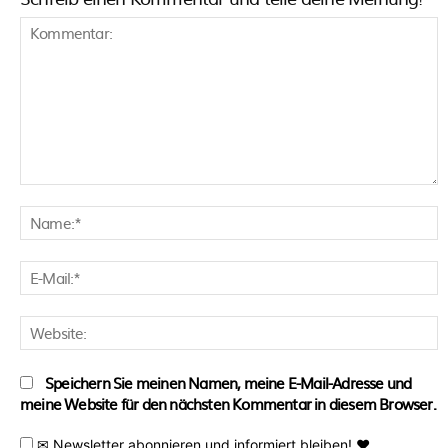
Kommentar:
N
E
M
W
Speichern Sie meinen Namen, meine E-Mail-Adresse und
meine Website für den nächsten Kommentar in diesem Browser.
✉ Newsletter abonnieren und informiert bleiben! ♥