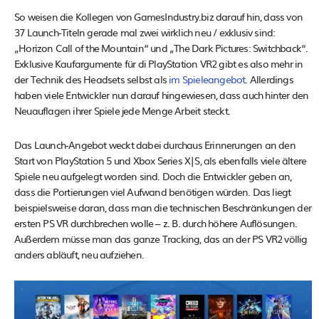
So weisen die Kollegen von GamesIndustry.biz darauf hin, dass von
37 Launch-Titeln gerade mal zwei wirklich neu / exklusiv sind:
„Horizon Call of the Mountain“ und „The Dark Pictures: Switchback“.
Exklusive Kaufargumente für di PlayStation VR2 gibt es also mehr in
der Technik des Headsets selbst als
im Spieleangebot
. Allerdings
haben viele Entwickler nun darauf hingewiesen, dass auch hinter den
Neuauflagen ihrer Spiele jede Menge Arbeit steckt.
Das Launch-Angebot weckt dabei durchaus Erinnerungen an den
Start von PlayStation 5 und Xbox Series X|S, als ebenfalls viele ältere
Spiele neu aufgelegt worden sind. Doch die Entwickler geben an,
dass die Portierungen viel Aufwand benötigen würden. Das liegt
beispielsweise daran, dass man die technischen Beschränkungen der
ersten PS VR durchbrechen wolle – z. B. durch höhere Auflösungen.
Außerdem müsse man das ganze Tracking, das an der PS VR2 völlig
anders abläuft, neu aufziehen.