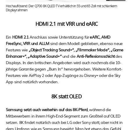
Hochauflösend: Der Q700 8K QLED TV erhältlich in 55 und 65 Zoll mit schlankem
Displayrahmen
HDMI 2.1 mit VRR und eARC
Ein
HDMI 2.1
Anschluss sowie Unterstützung für
eARC, AMD
FreeSync, VRR und ALLM
sind dem Modell geblieben, ebenso neue
Features wie
„Object Tracking Sound+“, „Filmmaker Mode“, „Game
Enhancer+“, „Adaptive Sound+“
und die
Anti-Reflexionsschicht
des
Displays. In den britischen Angeboten wird auch nochmals die 10-
jährige Garantie gegen „Burn In“ hervorgehoben. Weitere Komfort-
Features wie AirPlay 2 oder App-Zugänge zu Disney+ oder die Sky
App sind natürlich vorhanden.
8K statt OLED
Samsung setzt auch weiterhin auf das 8K-Pferd
, während die
Mitbewerbern in ihrem High-End-Segment zum Großteil auf OLED
setzen. 8K findet natürlich auch bei LG oder Sony statt, aber nicht in
dem Umfang, wie es Samsung bewirbt. Man hat etwas das Gefühl,