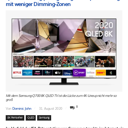
mit weniger Dimming-Zonen
Mit dem Samsung Q700 8K QLED TV ist die Lücke zum 4K-Lineup nicht mehr so
groß
8
Von
Dominic Jahn
31. August 2020
8K Fernseher
QLED
Samsung