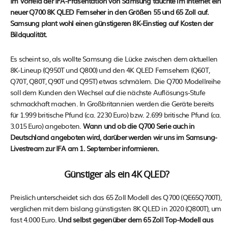
Im Vorfeld der IFA-Präsentation von Samsung tauchte im Internet ein
neuer Q700 8K QLED Fernseher in den Größen 55 und 65 Zoll auf.
Samsung plant wohl einen günstigeren 8K-Einstieg auf Kosten der
Bildqualität.
Es scheint so, als wollte Samsung die Lücke zwischen dem aktuellen
8K-Lineup (Q950T und Q800) und den 4K QLED Fernsehern (Q60T,
Q70T, Q80T, Q90T und Q95T) etwas schmälern. Die Q700 Modellreihe
soll dem Kunden den Wechsel auf die nächste Auflösungs-Stufe
schmackhaft machen. In Großbritannien werden die Geräte bereits
für 1.999 britische Pfund (ca. 2230 Euro) bzw. 2.699 britische Pfund (ca.
3.015 Euro) angeboten.
Wann und ob die Q700 Serie auch in
Deutschland angeboten wird, darüber werden wir uns im Samsung-
Livestream zur IFA am 1. September informieren.
Günstiger als ein 4K QLED?
Preislich unterscheidet sich das 65 Zoll Modell des Q700 (QE65Q700T),
verglichen mit dem bislang günstigsten 8K QLED in 2020 (Q800T), um
fast 4.000 Euro.
Und selbst gegenüber dem 65 Zoll Top-Modell aus