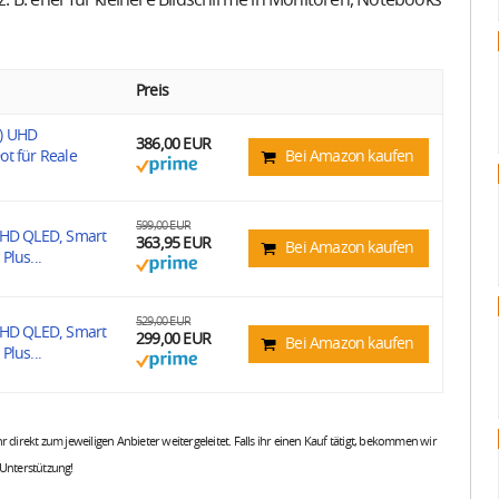
 z. B. eher für kleinere Bildschirme in Monitoren, Notebooks
Preis
m) UHD
386,00 EUR
ot für Reale
Bei Amazon kaufen
599,00 EUR
UHD QLED, Smart
363,95 EUR
Bei Amazon kaufen
Plus...
529,00 EUR
UHD QLED, Smart
299,00 EUR
Bei Amazon kaufen
Plus...
 ihr direkt zum jeweiligen Anbieter weitergeleitet. Falls ihr einen Kauf tätigt, bekommen wir
 Unterstützung!