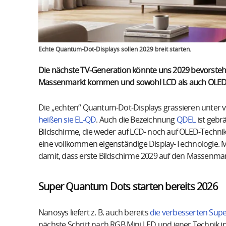
Echte Quantum-Dot-Displays sollen 2029 breit starten.
Die nächste TV‑Generation könnte uns 2029 bevorsteh
Massenmarkt kommen und sowohl LCD als auch OLED
Die „echten“ Quantum-Dot-Displays grassieren unter 
heißen sie EL-QD
. Auch die Bezeichnung
QDEL
ist gebrä
Bildschirme, die weder auf LCD- noch auf OLED-Technik 
eine vollkommen eigenständige Display-Technologie. Mi
damit, dass erste Bildschirme 2029 auf den Massenm
Super Quantum Dots starten bereits 2026
Nanosys liefert z. B. auch bereits
die verbesserten Sup
nächste Schritt nach RGB Mini LED und jener Technik i