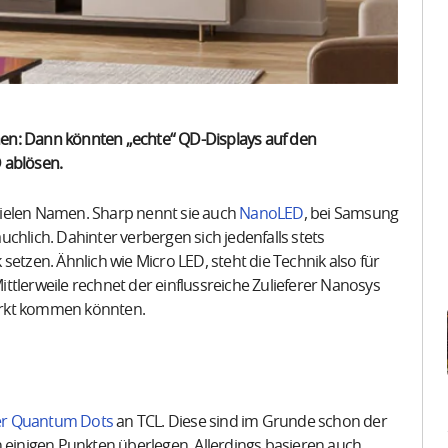
en: Dann könnten „echte“ QD-Displays auf den
 ablösen.
vielen Namen. Sharp nennt sie auch
NanoLED
, bei Samsung
uchlich. Dahinter verbergen sich jedenfalls stets
setzen. Ähnlich wie Micro LED, steht die Technik also für
ttlerweile rechnet der einflussreiche Zulieferer Nanosys
arkt kommen könnten.
er Quantum Dots
an TCL. Diese sind im Grunde schon der
n einigen Punkten überlegen. Allerdings basieren auch