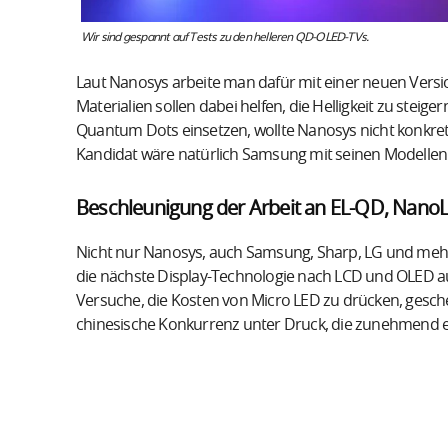
Wir sind gespannt auf Tests zu den helleren QD-OLED-TVs.
Laut Nanosys arbeite man dafür mit einer neuen Ver
Materialien sollen dabei helfen, die Helligkeit zu steig
Quantum Dots einsetzen, wollte Nanosys nicht konkret 
Kandidat wäre natürlich Samsung mit seinen Modelle
Beschleunigung der Arbeit an EL-QD, Nano
Nicht nur Nanosys, auch Samsung, Sharp, LG und meh
die nächste Display-Technologie nach LCD und OLED au
Versuche, die Kosten von Micro LED zu drücken, gesc
chinesische Konkurrenz unter Druck, die zunehmend e