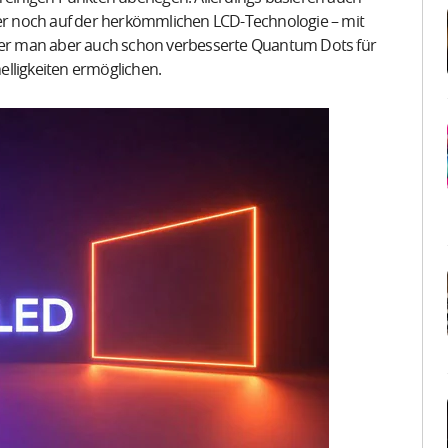
r noch auf der herkömmlichen LCD-Technologie – mit
efer man aber auch schon verbesserte Quantum Dots für
lligkeiten ermöglichen.