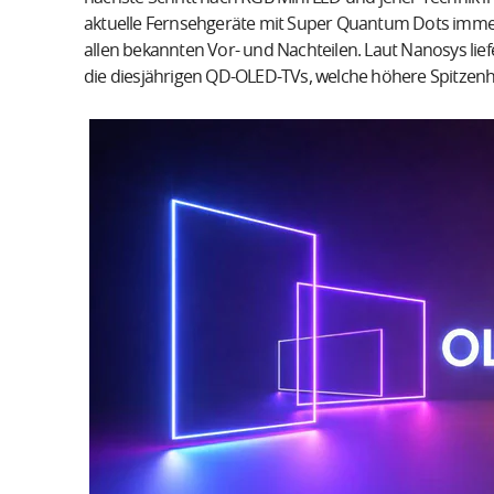
aktuelle Fernsehgeräte mit Super Quantum Dots imme
allen bekannten Vor- und Nachteilen. Laut Nanosys li
die diesjährigen QD-OLED-TVs, welche höhere Spitzenhe