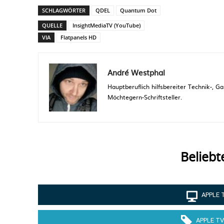
SCHLAGWÖRTER
QDEL
Quantum Dot
QUELLE
InsightMediaTV (YouTube)
VIA
Flatpanels HD
André Westphal
Hauptberuflich hilfsbereiter Technik-,
Möchtegern-Schriftsteller.
Beliebt
APPLE 
APPLE TV