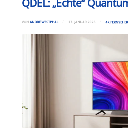
QDEL: „Echte“ Quantum
VON
ANDRÉ WESTPHAL
17. JANUAR 2026
4K FERNSEHE