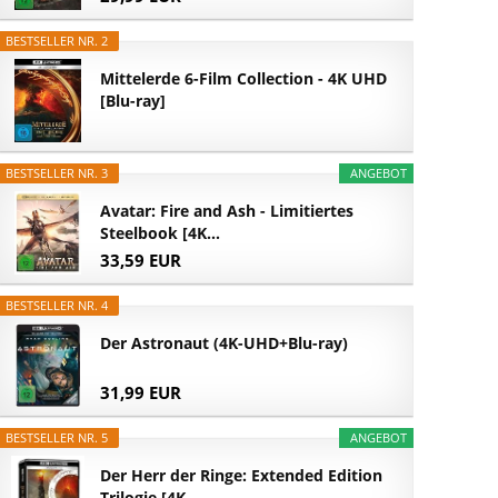
BESTSELLER NR. 2
Mittelerde 6-Film Collection - 4K UHD
[Blu-ray]
BESTSELLER NR. 3
ANGEBOT
Avatar: Fire and Ash - Limitiertes
Steelbook [4K...
33,59 EUR
BESTSELLER NR. 4
Der Astronaut (4K-UHD+Blu-ray)
31,99 EUR
BESTSELLER NR. 5
ANGEBOT
Der Herr der Ringe: Extended Edition
Trilogie [4K...