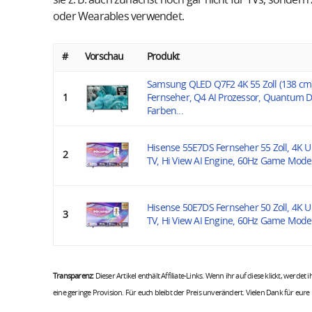
sie z. B. auch zunächst noch gar nicht für TVs, sondern
oder Wearables verwendet.
#
Vorschau
Produkt
Samsung QLED Q7F2 4K 55 Zoll (138 c
1
Fernseher, Q4 AI Prozessor, Quantum D
Farben...
Hisense 55E7DS Fernseher 55 Zoll, 4K 
2
TV, Hi View AI Engine, 60Hz Game Mode 
Hisense 50E7DS Fernseher 50 Zoll, 4K 
3
TV, Hi View AI Engine, 60Hz Game Mode 
Transparenz:
Dieser Artikel enthält Affiliate-Links. Wenn ihr auf diese klickt, werdet
eine geringe Provision. Für euch bleibt der Preis unverändert. Vielen Dank für eure