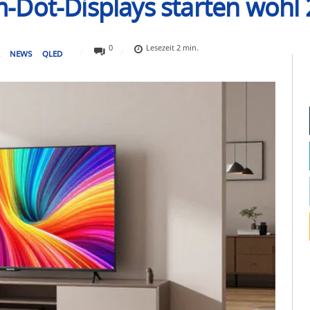
-Dot-Displays starten wohl
0
Lesezeit
2
min.
R
NEWS
QLED