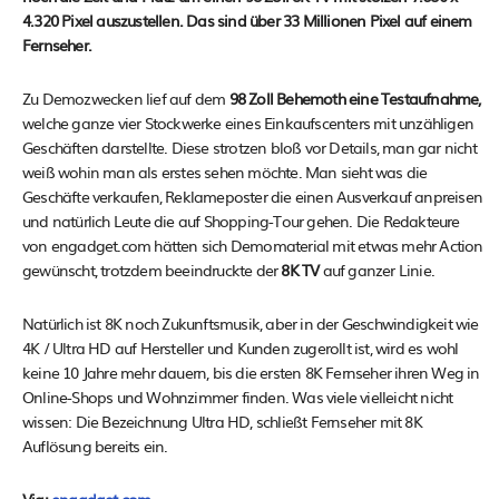
4.320 Pixel auszustellen. Das sind über 33 Millionen Pixel auf einem
Fernseher.
Zu Demozwecken lief auf dem
98 Zoll Behemoth eine Testaufnahme,
welche ganze vier Stockwerke eines Einkaufscenters mit unzähligen
Geschäften darstellte. Diese strotzen bloß vor Details, man gar nicht
weiß wohin man als erstes sehen möchte. Man sieht was die
Geschäfte verkaufen, Reklameposter die einen Ausverkauf anpreisen
und natürlich Leute die auf Shopping-Tour gehen. Die Redakteure
von engadget.com hätten sich Demomaterial mit etwas mehr Action
gewünscht, trotzdem beeindruckte der
8K TV
auf ganzer Linie.
Natürlich ist 8K noch Zukunftsmusik, aber in der Geschwindigkeit wie
4K / Ultra HD auf Hersteller und Kunden zugerollt ist, wird es wohl
keine 10 Jahre mehr dauern, bis die ersten 8K Fernseher ihren Weg in
Online-Shops und Wohnzimmer finden. Was viele vielleicht nicht
wissen: Die Bezeichnung Ultra HD, schließt Fernseher mit 8K
Auflösung bereits ein.
Via:
engadget.com