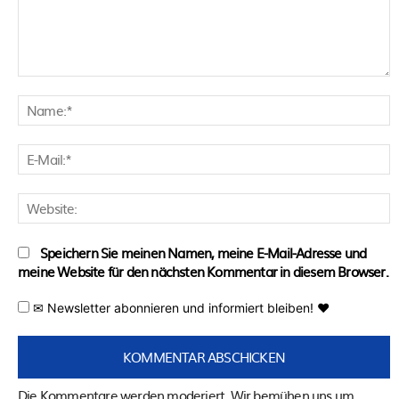
Kommentar:
N
E
M
W
Speichern Sie meinen Namen, meine E-Mail-Adresse und
meine Website für den nächsten Kommentar in diesem Browser.
✉ Newsletter abonnieren und informiert bleiben! ♥
Die Kommentare werden moderiert. Wir bemühen uns um