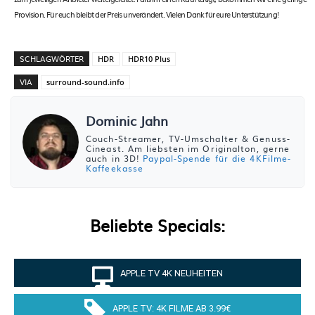
Provision. Für euch bleibt der Preis unverändert. Vielen Dank für eure Unterstützung!
SCHLAGWÖRTER
HDR
HDR10 Plus
VIA
surround-sound.info
Dominic Jahn
Couch-Streamer, TV-Umschalter & Genuss-
Cineast. Am liebsten im Originalton, gerne
auch in 3D!
Paypal-Spende für die 4KFilme-
Kaffeekasse
Beliebte Specials:
APPLE TV 4K NEUHEITEN
APPLE TV: 4K FILME AB 3.99€