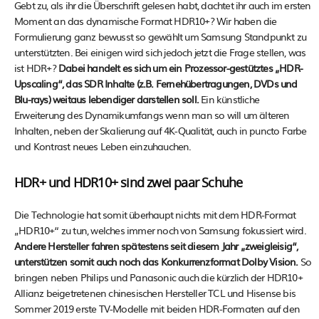
Gebt zu, als ihr die Überschrift gelesen habt, dachtet ihr auch im ersten
Moment an das dynamische Format HDR10+? Wir haben die
Formulierung ganz bewusst so gewählt um Samsung Standpunkt zu
unterstützten. Bei einigen wird sich jedoch jetzt die Frage stellen, was
ist HDR+?
Dabei handelt es sich um ein Prozessor-gestütztes „HDR-
Upscaling“, das SDR Inhalte (z.B. Fernehübertragungen, DVDs und
Blu-rays) weitaus lebendiger darstellen soll.
Ein künstliche
Erweiterung des Dynamikumfangs wenn man so will um älteren
Inhalten, neben der Skalierung auf 4K-Qualität, auch in puncto Farbe
und Kontrast neues Leben einzuhauchen.
HDR+ und HDR10+ sind zwei paar Schuhe
Die Technologie hat somit überhaupt nichts mit dem HDR-Format
„HDR10+“ zu tun, welches immer noch von Samsung fokussiert wird.
Andere Hersteller fahren spätestens seit diesem Jahr „zweigleisig“,
unterstützen somit auch noch das Konkurrenzformat Dolby Vision.
So
bringen neben Philips und Panasonic auch die kürzlich der HDR10+
Allianz beigetretenen chinesischen Hersteller TCL und Hisense bis
Sommer 2019 erste TV-Modelle mit beiden HDR-Formaten auf den