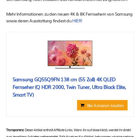
Mehr Informationen zu den neuen 4K & 8K Fernsehern von Samsung
sowie deren Ausstattung findest du
HIER!
Samsung GQ55Q9FN 138 cm (55 Zoll) 4K QLED
Fernseher (Q HDR 2000, Twin Tuner, Ultra Black Elite,
Smart TV)
Bei Amazon kaufen
Transparenz:
Dieser Artikel enthält Affiliate-Links. Wenn ihr auf diese klickt, werdet ihr direkt
zum jeweiligen Anbieter weitergeleitet. Falls ihr einen Kauf tätigt, bekommen wir eine geringe