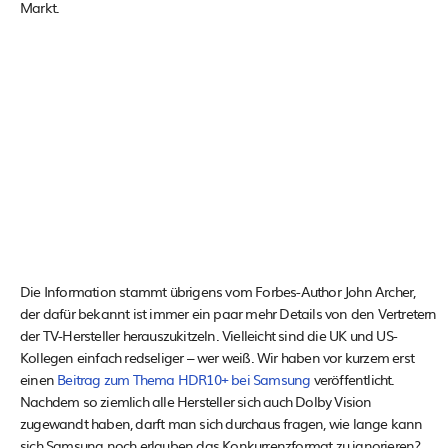
Markt.
Die Information stammt übrigens vom Forbes-Author John Archer,
der dafür bekannt ist immer ein paar mehr Details von den Vertretern
der TV-Hersteller herauszukitzeln. Vielleicht sind die UK und US-
Kollegen einfach redseliger – wer weiß. Wir haben vor kurzem erst
einen
Beitrag zum Thema HDR10+ bei Samsung
veröffentlicht.
Nachdem so ziemlich alle Hersteller sich auch Dolby Vision
zugewandt haben, darft man sich durchaus fragen, wie lange kann
sich Samsung noch erlauben das Konkurrenzformat zu ignorieren?