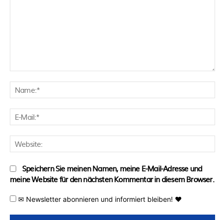
Kommentar:
N
E
M
W
Speichern Sie meinen Namen, meine E-Mail-Adresse und
meine Website für den nächsten Kommentar in diesem Browser.
✉ Newsletter abonnieren und informiert bleiben! ♥