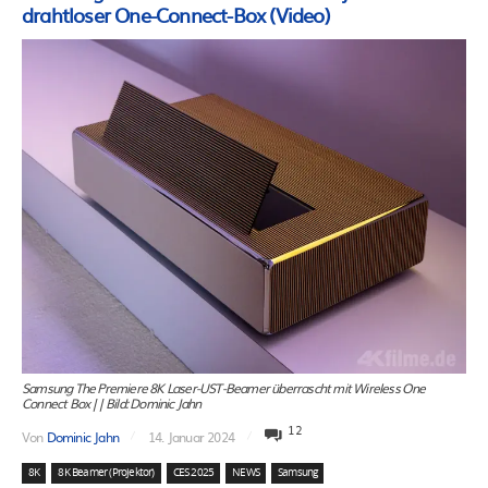
drahtloser One-Connect-Box (Video)
Samsung The Premiere 8K Laser-UST-Beamer überrascht mit Wireless One
Connect Box || Bild: Dominic Jahn
12
Von
Dominic Jahn
14. Januar 2024
8K
8K Beamer (Projektor)
CES 2025
NEWS
Samsung