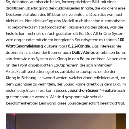
So, da hätten wir also ein helles, farbenprächtiges Bild, mit einer
drahtlosen Übertragung der audiovisuellen Inhalte, die vor allem eine
Deckeninstallation des 8K Beamers vereinfacht. Doch das war noch
nicht alles. Natürlich verfügt das Modell auch über eine automatische
Trapezkorrektur mit automatischer Fokussierung des Bildes, was die
Installation mehr als einfach gestalten dürfte. Das All-In-One-System
wird abgerundet mit einem integrierten Soundsystem mit satten
100
Watt Gesamtleistung
, aufgeteilt auf
8.2.2-Kanäle
. Das interessante
dabei, ist nicht, dass der Beamer auch
Dolby Atmos
verarbeiten kann,
sondern wie das System den Klang in den Raum entlässt. Neben den
an der Front angebrachten Lautsprechern, die sich hinter dem
Akustikstoff verstecken, gibt es zusätzliche Lautsprecher, die den
Klang in Richtung Leinwand werfen, welcher dann reflektiert wird, um
dem Zuschauer zu vermitteln, der Sound käme direkt aus dem Bild. Im
ersten subjektiven Test kann dieses
„Sound-on-Screen“-Feature
auch
gut transportiert werden. Wir sind gespannt, wie sehr die
Beschaffenheit der Leinwand diese Soundeigenschaft beeinträchtigt.