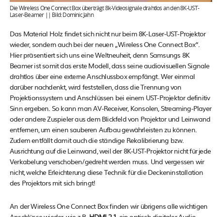
Die Wireless One Connect Box überträgt 8k-Videosignale drahtlos an den 8K-UST-
Laser-Beamer || Bild: Dominic Jahn
Das Material Holz findet sich nicht nur beim 8K-Laser-UST-Projektor
wieder, sondern auch bei der neuen „Wireless One Connect Box“.
Hier präsentiert sich uns eine Weltneuheit, denn Samsungs 8K
Beamer ist somit das erste Modell, dass seine audiovisuellen Signale
drahtlos über eine externe Anschlussbox empfängt. Wer einmal
darüber nachdenkt, wird feststellen, dass die Trennung von
Projektionssystem und Anschlüssen bei einem UST-Projektor definitiv
Sinn ergeben. So kann man AV-Receiver, Konsolen, Streaming-Player
oder andere Zuspieler aus dem Blickfeld von Projektor und Leinwand
entfernen, um einen sauberen Aufbau gewährleisten zu können.
Zudem entfällt damit auch die ständige Rekalibrierung bzw.
Ausrichtung auf die Leinwand, weil der 8K-UST-Projektor nicht für jede
Verkabelung verschoben/gedreht werden muss. Und vergessen wir
nicht, welche Erleichterung diese Technik für die Deckeninstallation
des Projektors mit sich bringt!
An der Wireless One Connect Box finden wir übrigens alle wichtigen
Anschlüsse wieder, wie z.B.
HDMI 2.1
, ein optisch-digitaler Audio-