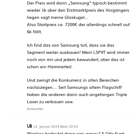
Der Preis wird dann „Samsung“ typisch bestimmt
wieder 1k über den Erstmarktpreis des Vorgängers
liegen sagt meine Glaskugel…
Also Startpreis ca. 7200€ der allerdings schnell auf
6k fällt.
Ich find das von Samsung toll, dass sie das
Segment weiter ausbauen! Mein LSP9T wird immer
noch von mir und jedem bewundert, aber das ist
schon ein Hammerteil.
Und zwingt die Konkurrenz in allen Bereichen
nachzulegen…. Seit Samsungs altem Flagschiff
haben die anderen dann auch angefangen Triple
Laser zu verbauen usw.
Antworten
Uli
15. Januar 2024 Beim 20:42
Wireless bedeutet dann was genau? 5 GHz Funk