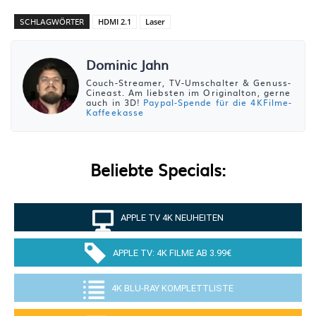
SCHLAGWÖRTER
HDMI 2.1
Laser
Dominic Jahn
Couch-Streamer, TV-Umschalter & Genuss-
Cineast. Am liebsten im Originalton, gerne
auch in 3D!
Paypal-Spende für die 4KFilme-
Kaffeekasse
Beliebte Specials:
APPLE TV 4K NEUHEITEN
APPLE TV: 4K FILME AB 3.99€
4K BLU-RAY KOMPLETTLISTE