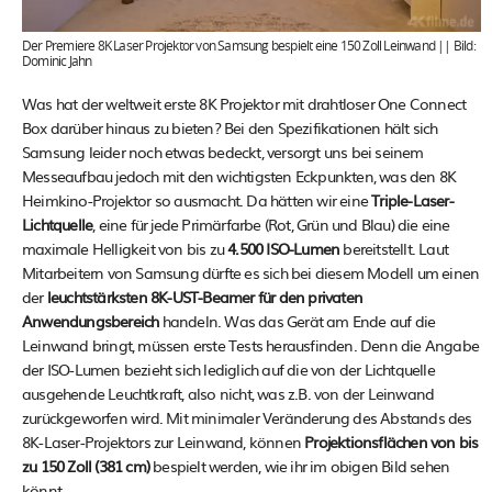
Der Premiere 8K Laser Projektor von Samsung bespielt eine 150 Zoll Leinwand || Bild:
Dominic Jahn
Was hat der weltweit erste 8K Projektor mit drahtloser One Connect
Box darüber hinaus zu bieten? Bei den Spezifikationen hält sich
Samsung leider noch etwas bedeckt, versorgt uns bei seinem
Messeaufbau jedoch mit den wichtigsten Eckpunkten, was den 8K
Heimkino-Projektor so ausmacht. Da hätten wir eine
Triple-Laser-
Lichtquelle
, eine für jede Primärfarbe (Rot, Grün und Blau) die eine
maximale Helligkeit von bis zu
4.500 ISO-Lumen
bereitstellt. Laut
Mitarbeitern von Samsung dürfte es sich bei diesem Modell um einen
der
leuchtstärksten 8K-UST-Beamer für den privaten
Anwendungsbereich
handeln. Was das Gerät am Ende auf die
Leinwand bringt, müssen erste Tests herausfinden. Denn die Angabe
der ISO-Lumen bezieht sich lediglich auf die von der Lichtquelle
ausgehende Leuchtkraft, also nicht, was z.B. von der Leinwand
zurückgeworfen wird. Mit minimaler Veränderung des Abstands des
8K-Laser-Projektors zur Leinwand, können
Projektionsflächen von bis
zu 150 Zoll (381 cm)
bespielt werden, wie ihr im obigen Bild sehen
könnt.