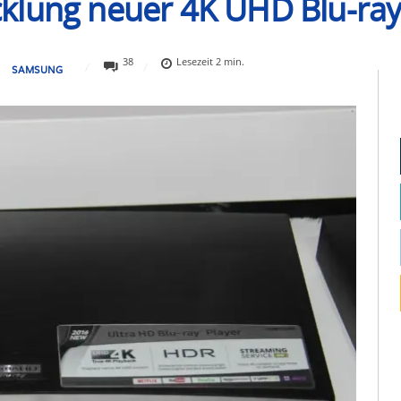
klung neuer 4K UHD Blu-ray
38
Lesezeit
2
min.
SAMSUNG