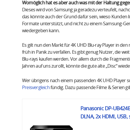
Womöglich hat es aber auch was mit der Haltung geg
Dieses wird von Samsung ja geradezu verteufelt, nachd
das könnte auch der Grund dafür sein, wieso Kunden lie
Formate unterstützt, und nicht zu einem Samsung-Ger
wiedergeben kann.
Es gilt nun den Markt für 4K UHD Blu-ray Player in den
früh in Panik zu verfallen. Es gibt genug Nutzer, die w
Blu-rays kaufen werden. Vor allem durch die Fragmenti
Jahren auf uns zurollt, könnte die gute alte „Disc“ wied
Wer übrigens nach einem passenden 4K UHD Player such
Preisvergleich
fündig. Dazu passende Filme & Serien gi
Panasonic DP-UB424EGK
DLNA, 2x HDMI, USB, 