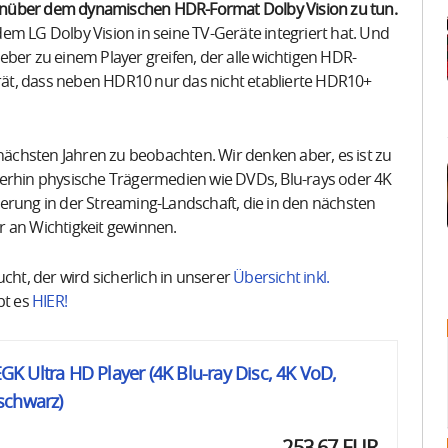
enüber dem dynamischen HDR-Format Dolby Vision zu tun.
em LG Dolby Vision in seine TV-Geräte integriert hat. Und
ber zu einem Player greifen, der alle wichtigen HDR-
ät, dass neben HDR10 nur das nicht etablierte HDR10+
 nächsten Jahren zu beobachten. Wir denken aber, es ist zu
eiterhin physische Trägermedien wie DVDs, Blu-rays oder 4K
erung in der Streaming-Landschaft, die in den nächsten
er an Wichtigkeit gewinnen.
t, der wird sicherlich in unserer
Übersicht inkl.
bt es
HIER!
 Ultra HD Player (4K Blu-ray Disc, 4K VoD,
schwarz)