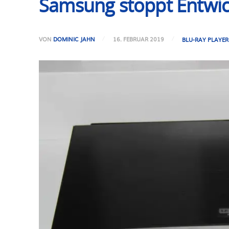
Samsung stoppt Entwic
VON
DOMINIC JAHN
16. FEBRUAR 2019
BLU-RAY PLAYER