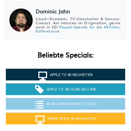
Dominic Jahn
Couch-Streamer, TV-Umschalter & Genuss-
Cineast. Am liebsten im Originalton, gerne
auch in 3D!
Paypal-Spende für die 4KFilme-
Kaffeekasse
Beliebte Specials:
APPLE TV 4K NEUHEITEN
APPLE TV: 4K FILME AB 3.99€
4K BLU-RAY KOMPLETTLISTE
PRIME VIDEO 4K NEUHEITEN