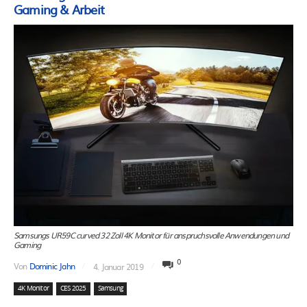
Gaming & Arbeit
Samsungs UR59C curved 32 Zoll 4K Monitor für anspruchsvolle Anwendungen und
Gaming
0
Von
Dominic Jahn
4. Januar 2019
4K Monitor
CES 2025
Samsung