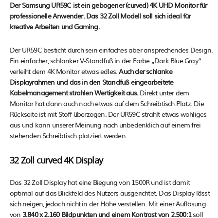
Der Samsung UR59C ist ein gebogener (curved) 4K UHD Monitor für
professionelle Anwender. Das 32 Zoll Modell soll sich ideal für
kreative Arbeiten und Gaming.
Der UR59C besticht durch sein einfaches aber ansprechendes Design.
Ein einfacher, schlanker V-Standfuß in der Farbe „Dark Blue Gray“
verleiht dem 4K Monitor etwas edles.
Auch der schlanke
Displayrahmen und das in den Standfuß eingearbeitete
Kabelmanagement strahlen Wertigkeit aus.
Direkt unter dem
Monitor hat dann auch noch etwas auf dem Schreibtisch Platz. Die
Rückseite ist mit Stoff überzogen. Der UR59C strahlt etwas wohliges
aus und kann unserer Meinung nach unbedenklich auf einem frei
stehenden Schreibtisch platziert werden.
32 Zoll curved 4K Display
Das 32 Zoll Display hat eine Biegung von 1500R und ist damit
optimal auf das Blickfeld des Nutzers ausgerichtet. Das Display lässt
sich neigen, jedoch nicht in der Höhe verstellen. Mit einer Auflösung
von
3.840 x 2.160 Bildpunkten und einem Kontrast von 2.500:1
soll