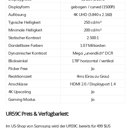
Displayform
gebogen / curved (1500R)
Auflösung
4K UHD (3.840 x 2.160)
Typische Helligkeit
250 cd/m²
Minimale Helligkeit
200 cd/m²
Statischer Kontrast
2.500:1
Darstellbare Farben
1.07 Milliarden
Dynamischer Kontrast
Mega „unendlich“ DCR
Blickwinkel
178° horizontal / vertikal
Flicker Free
Ja
Reaktionszeit
4ms (Grau zu Grau)
Anschlüsse
HDMI 2.0 / Displayport 1.4
4K Upscaling
Ja
Gaming Modus
Ja
UR59C Preis & Verfügbarkeit:
Im US-Shop von Samsung wird der UR59C bereits für 499 $US