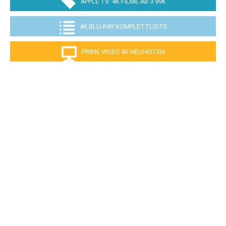
APPLE TV: 4K FILME AB 3.99€
4K BLU-RAY KOMPLETTLISTE
PRIME VIDEO 4K NEUHEITEN