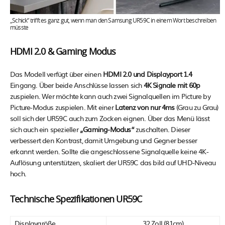
„Schick“ trifft es ganz gut, wenn man den Samsung UR59C in einem Wort beschreiben
müsste
HDMI 2.0 & Gaming Modus
Das Modell verfügt über einen
HDMI 2.0 und Displayport 1.4
Eingang. Über beide Anschlüsse lassen sich
4K Signale mit 60p
zuspielen. Wer möchte kann auch zwei Signalquellen im Picture by
Picture-Modus zuspielen. Mit einer
Latenz von nur 4ms
(Grau zu Grau)
soll sich der UR59C auch zum Zocken eignen. Über das Menü lässt
sich auch ein spezieller
„Gaming-Modus“
zuschalten. Dieser
verbessert den Kontrast, damit Umgebung und Gegner besser
erkannt werden. Sollte die angeschlossene Signalquelle keine 4K-
Auflösung unterstützen, skaliert der UR59C das bild auf UHD-Niveau
hoch.
Technische Spezifikationen UR59C
Displaygröße
32 Zoll (81cm)