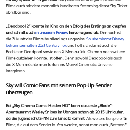
Filme auch mit dem monatlich kündbaren Streamingdienst Sky Ticket
abrufbar sind.
„Deadpool 2“ konnte im Kino an den Erfolg des Erstlings anknüpfen
und schnitt auch
in unserem Review
hervorragend ab.
Dennoch ist
die Zukunft der Filmreihe allerdings ungewiss.
So übernimmt Disney
bekanntermaßen 21st Century Fox
und holt sich damit auch die
Rechte an Deadpool sowie den X-Men zurück. Ob man noch weitere
Filme aufziehen könnte, ist offen. Denn sowohl Deadpool als auch
die X-Men möchte man fortan ins Marvel Cinematic Universe
integrieren.
Sky will Comic-Fans mit seinem Pop-Up-Sender
überzeugen
Bei „Sky Cinema Comic-Helden HD“ kann das erste „Blade“-
Abenteuer mit Wesley Snipes im Übrigen schon ab 20:15 Uhr laufen,
da die Jugendschutz-PIN zum Einsatz kommt.
Als weitere Beispiele für
Filme, die auf dem Sender laufen werden, nennt man auch „Batman“