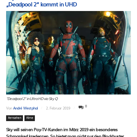
„Deadpool 2“ kommt in UHD
"Deadpool 2" in Ultra HD via Sky Q
0
Von
André Westphal
2. Februar 2019
Fernsehen
Filme
Sky will seinen Pay-TV-Kunden im März 2019 ein besonderes
Schmankerl kredenzen. So bietet man nicht nur den Blockbuster