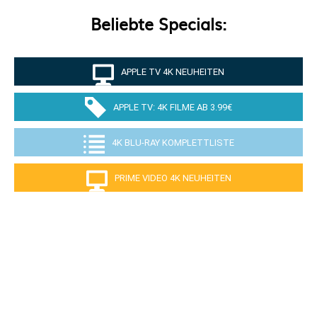
Beliebte Specials:
APPLE TV 4K NEUHEITEN
APPLE TV: 4K FILME AB 3.99€
4K BLU-RAY KOMPLETTLISTE
PRIME VIDEO 4K NEUHEITEN