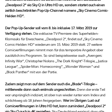
„Deadpool 2“ via Sky Q in Ultra HD an, sondern startet auch einen
zeitlich beschränkten Pop-Up-Channel namens „Sky Cinema Comic-
Helden HD“.
Der Pop-Up-Sender soll vom 8. bis inklusive 17. März 2019 zur
Verfügung stehen.
Die exklusive TV-Premiere des Superhelden-
Klamauks für Erwachsene, „Deadpool 2“, findet auf „Sky Cinema
Comic-Helden HD“ wiederum am 15. März 2019 statt. 27 weitere
Comicverfilmungen nimmt man für das temporäre Angebot aber
zusätzlich ins Programm. So sind beispielsweise auch „Avengers:
Infinity War“, Christopher Nolans „The Dark Knight“-Trilogie, „Justice
League“, „Spider-Man: Homecoming“, „Wonder Woman“ und
„Black Panther“ mit von der Partie.
Zudem zeigt man auf dem Sender auch die „Blade“-Trilogie –
mittlerweile dann auch erstmals ungeschnitten.
Denn der erste Teil
war ursprünglich indiziert, ist aber nun wieder runter vom Index und
schlichtweg ab 18 Jahren freigegeben.
Wer im Übrigen Lust auf
Comicverfilmungen in Ultra HD hat, kann zumindest „Deadpool 2“
via Sky Q auch in 4K genießen.
Sky Deutschland ergänzt, dass alle