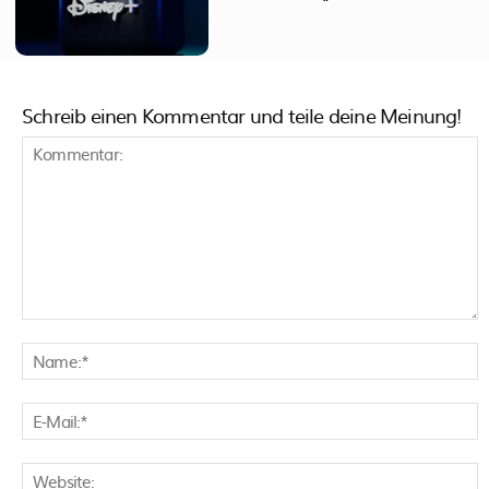
Schreib einen Kommentar und teile deine Meinung!
Kommentar:
N
E
M
W