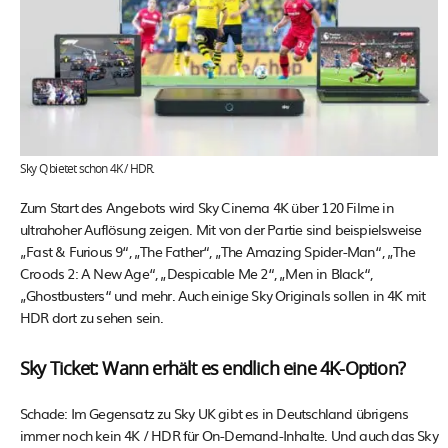
Sky Q bietet schon 4K / HDR.
Zum Start des Angebots wird Sky Cinema 4K über 120 Filme in
ultrahoher Auflösung zeigen. Mit von der Partie sind beispielsweise
„Fast & Furious 9“, „The Father“, „The Amazing Spider-Man“, „The
Croods 2: A New Age“, „Despicable Me 2“, „Men in Black“,
„Ghostbusters“ und mehr. Auch einige Sky Originals sollen in 4K mit
HDR dort zu sehen sein.
Sky Ticket: Wann erhält es endlich eine 4K-Option?
Schade: Im Gegensatz zu Sky UK gibt es in Deutschland übrigens
immer noch kein 4K / HDR für On-Demand-Inhalte. Und auch das Sky