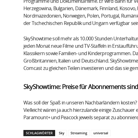
Programme und Dokumentarfilme. Er wird dann für Ve
Herzegowina, Bulgarien, Dänemark, Finnland, Kosovo,
Nordmazedonien, Norwegen, Polen, Portugal, Rumänien
der Tschechischen Republik und Ungarn verfügbar sei
SkyShowtime soll mehr als 10.000 Stunden Unterhaltun
jeden Monat neue Filme und TV-Staffeln in Erstaufführu
Klassikern sowie Familien- und Kinderprogrammen. Das
Großbritannien, Italien und Deutschland. SkyShowtime 
Comcast zu gleichen Teilen investieren und das sie ge
SkyShowtime: Preise für Abonnements sind
Was soll der Spaß in unseren Nachbarländern kosten? D
Vielleicht wären ja auch hierzulande einige Zuschauer
Paramount+ und Peacock jeweils separat zu abonnier
SCHLAGWÖRTER
Sky
Streaming
universal