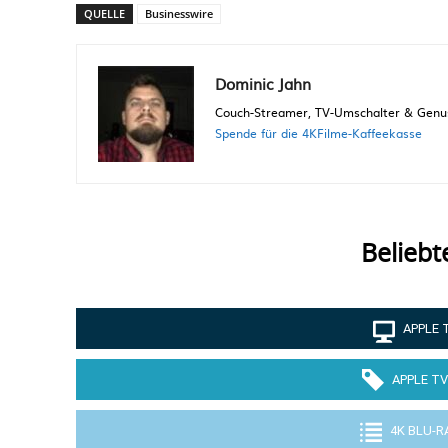
QUELLE
Businesswire
Dominic Jahn
Couch-Streamer, TV-Umschalter & Genuss
Spende für die 4KFilme-Kaffeekasse
Beliebt
APPLE 
APPLE TV
4K BLU-R