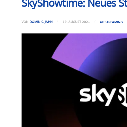
SkyShowtime: Neues St
VON
DOMINIC JAHN
19. AUGUST 2021
4K STREAMING