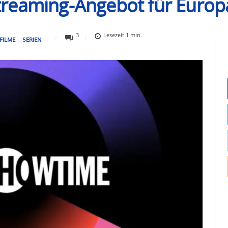
reaming-Angebot für Europa
3
Lesezeit
1
min.
FILME
SERIEN