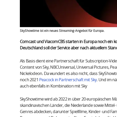
SkyShowtime ist ein neues Streaming-Angebot für Europa.
Comcast und ViacomCBS starten in Europa noch ein k
Deutschland soll der Service aber nach aktuellem Stand
Als Basis dient eine Partnerschaft für Subscription-V
Content von Sky, NBCUniversal, Universal Pictures, 
Nickelodeon. Da wundert es also nicht, dass SkyShowtime
noch 2021
Peacock in Partnerschaft mit Sky
. Und im nä
auch ebenfalls in Kombination mit Sky
SkyShowtime wird ab 2022 in über 20 europäischen Mär
skandinavischen Länder, die Niederlande sowie Mitte
Genres abdecken, darunter Spielfilme, Kinder- und Fam