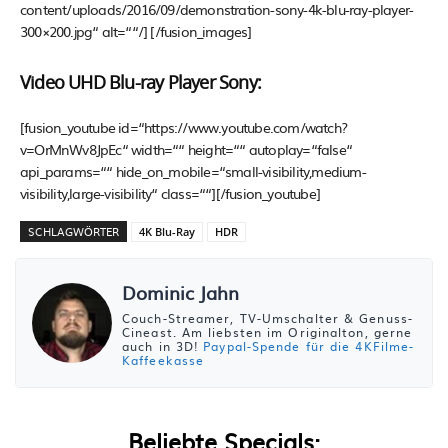
content/uploads/2016/09/demonstration-sony-4k-blu-ray-player-
300×200.jpg“ alt=““/] [/fusion_images]
Video UHD Blu-ray Player Sony:
[fusion_youtube id=“https://www.youtube.com/watch?
v=OrMnWv8JpEc“ width=““ height=““ autoplay=“false“
api_params=““ hide_on_mobile=“small-visibility,medium-
visibility,large-visibility“ class=““][/fusion_youtube]
SCHLAGWÖRTER
4K Blu-Ray
HDR
Dominic Jahn
Couch-Streamer, TV-Umschalter & Genuss-
Cineast. Am liebsten im Originalton, gerne
auch in 3D!
Paypal-Spende für die 4KFilme-
Kaffeekasse
Beliebte Specials: