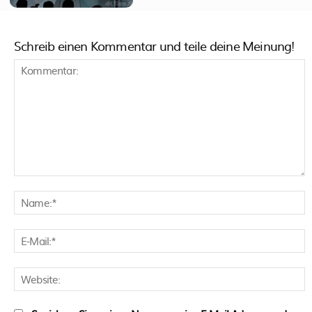
Schreib einen Kommentar und teile deine Meinung!
Kommentar:
N
E
M
W