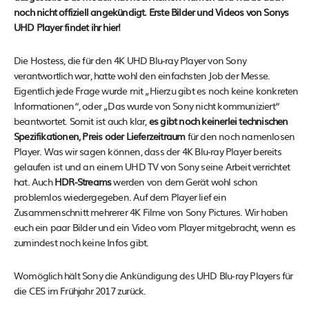
noch nicht offiziell angekündigt. Erste Bilder und Videos von Sonys
UHD Player findet ihr hier!
Die Hostess, die für den 4K UHD Blu-ray Player von Sony
verantwortlich war, hatte wohl den einfachsten Job der Messe.
Eigentlich jede Frage wurde mit „Hierzu gibt es noch keine konkreten
Informationen“, oder „Das wurde von Sony nicht kommuniziert“
beantwortet. Somit ist auch klar,
es gibt noch keinerlei technischen
Spezifikationen, Preis oder Lieferzeitraum
für den noch namenlosen
Player. Was wir sagen können, dass der 4K Blu-ray Player bereits
gelaufen ist und an einem UHD TV von Sony seine Arbeit verrichtet
hat. Auch
HDR-Streams
werden von dem Gerät wohl schon
problemlos wiedergegeben. Auf dem Player lief ein
Zusammenschnitt mehrerer 4K Filme von Sony Pictures. Wir haben
euch ein paar Bilder und ein Video vom Player mitgebracht, wenn es
zumindest noch keine Infos gibt.
Womöglich hält Sony die Ankündigung des UHD Blu-ray Players für
die CES im Frühjahr 2017 zurück.