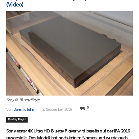
(Video)
Sony 4K Blu-ray Player
0
Von
Dominic Jahn
3. September 2016
Blu-Ray Player
Sony erster 4K Ultra HD Blu-ray Player wird bereits auf der IFA 2016
ausgestellt. Das Modell hat noch keinen Namen und wurde auch