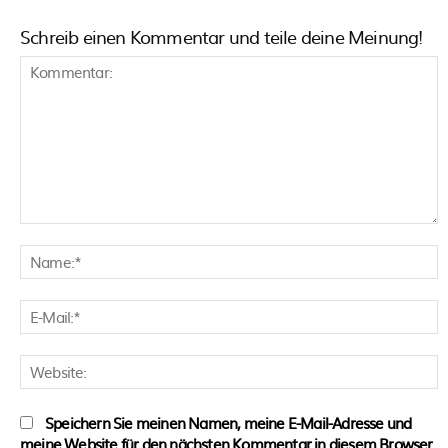
Schreib einen Kommentar und teile deine Meinung!
Kommentar:
N
E
M
W
Speichern Sie meinen Namen, meine E-Mail-Adresse und
meine Website für den nächsten Kommentar in diesem Browser.