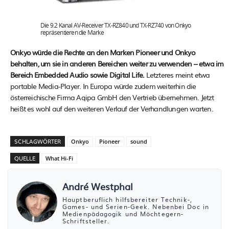
Die 9.2 Kanal AV-Receiver TX-RZ840 und TX-RZ740 von Onkyo
repräsentieren die Marke
Onkyo würde die Rechte an den Marken Pioneer und Onkyo
behalten, um sie in anderen Bereichen weiter zu verwenden – etwa im
Bereich Embedded Audio sowie Digital Life.
Letzteres meint etwa
portable Media-Player. In Europa würde zudem weiterhin die
österreichische Firma Aqipa GmbH den Vertrieb übernehmen. Jetzt
heißt es wohl auf den weiteren Verlauf der Verhandlungen warten.
SCHLAGWÖRTER
Onkyo
Pioneer
sound
QUELLE
What Hi-Fi
André Westphal
Hauptberuflich hilfsbereiter Technik-,
Games- und Serien-Geek. Nebenbei Doc in
Medienpädagogik und Möchtegern-
Schriftsteller.