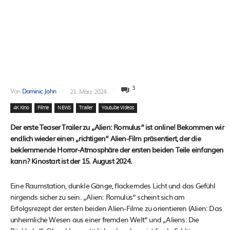
3
Von
Dominic Jahn
21. März 2024
4K Kino
Filme
NEWS
Trailer
Youtube Videos
Der erste Teaser Trailer zu „Alien: Romulus“ ist online! Bekommen wir
endlich wieder einen „richtigen“ Alien-Film präsentiert, der die
beklemmende Horror-Atmosphäre der ersten beiden Teile einfangen
kann? Kinostart ist der 15. August 2024.
Eine Raumstation, dunkle Gänge, flackerndes Licht und das Gefühl
nirgends sicher zu sein. „Alien: Romulus“ scheint sich am
Erfolgsrezept der ersten beiden Alien-Filme zu orientieren (Alien: Das
unheimliche Wesen aus einer fremden Welt“ und „Aliens: Die