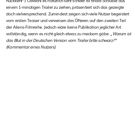
Rückkehr“). Obwohl es natürlich sehr schwer ist finale Schlüsse aus
einem 1-minütigen Trailer zu ziehen, präsentiert sich das gezeigte
doch vielversprechend. Zumindest zeigen sich viele Nutzer begeistert
vom ersten Teaser und verweisen des Öfteren auf den zweiten Teil
der Aliens-Filmreihe. Jedoch wäre keine Publikation jeglicher Art
vollständig, wenn es nicht gleich etwas zu meckern gäbe:
„Warum ist
das Blut in der Deutschen Version vom Trailer bitte schwarz?“
(Kommentar eines Nutzers)
.