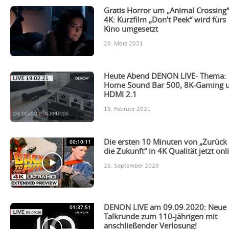
Gratis Horror um „Animal Crossing“
4K: Kurzfilm „Don’t Peek“ wird fürs
Kino umgesetzt
20. März 2021
Heute Abend DENON LIVE- Thema:
Home Sound Bar 500, 8K-Gaming 
HDMI 2.1
19. Februar 2021
00:10:11
Die ersten 10 Minuten von „Zurück 
die Zukunft“ in 4K Qualität jetzt onl
26. September 2020
01:37:51
DENON LIVE am 09.09.2020: Neue
Talkrunde zum 110-jährigen mit
anschließender Verlosung!