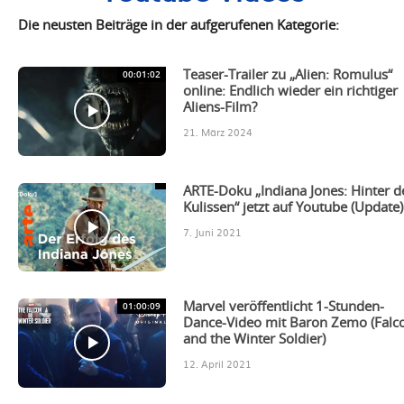
Die neusten Beiträge in der aufgerufenen Kategorie:
00:01:02
Teaser-Trailer zu „Alien: Romulus“
online: Endlich wieder ein richtiger
Aliens-Film?
21. März 2024
ARTE-Doku „Indiana Jones: Hinter d
Kulissen“ jetzt auf Youtube (Update)
7. Juni 2021
01:00:09
Marvel veröffentlicht 1-Stunden-
Dance-Video mit Baron Zemo (Falc
and the Winter Soldier)
12. April 2021