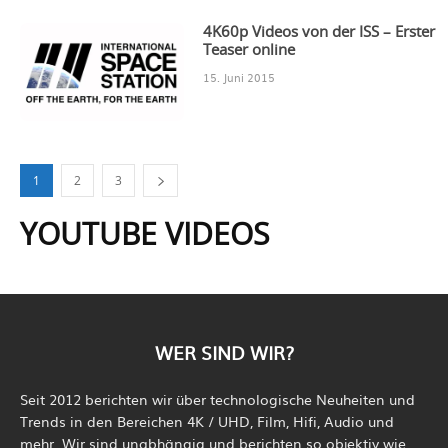
4K60p Videos von der ISS – Erster
Teaser online
15. Juni 2015
1
2
3
YOUTUBE VIDEOS
WER SIND WIR?
Seit 2012 berichten wir über technologische Neuheiten und
Trends in den Bereichen 4K / UHD, Film, Hifi, Audio und
mehr. Wir sind unabhängig und berichten so objektiv wie