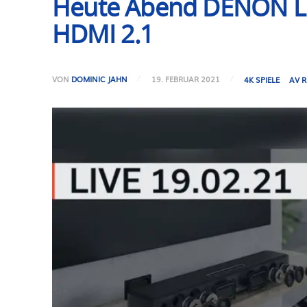
Heute Abend DENON LI
HDMI 2.1
VON
DOMINIC JAHN
19. FEBRUAR 2021
4K SPIELE
AV R