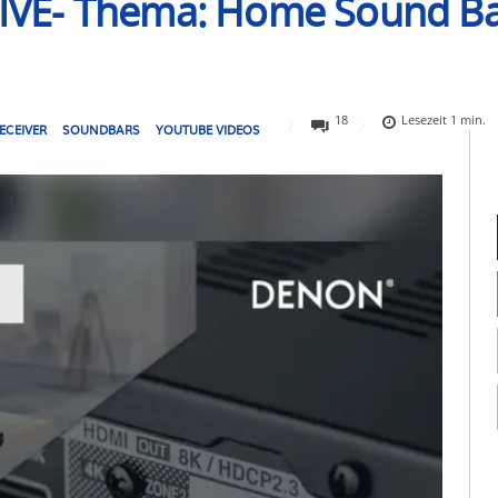
VE- Thema: Home Sound Ba
18
Lesezeit
1
min.
ECEIVER
SOUNDBARS
YOUTUBE VIDEOS