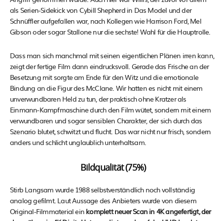
als Serien-Sidekick von Cybill Shepherd in Das Model und der
Schnüffler aufgefallen war, nach Kollegen wie Harrison Ford, Mel
Gibson oder sogar Stallone nur die sechste! Wahl für die Hauptrolle.
Dass man sich manchmal mit seinen eigentlichen Plänen irren kann,
zeigt der fertige Film dann eindrucksvoll. Gerade das Frische an der
Besetzung mit sorgte am Ende für den Witz und die emotionale
Bindung an die Figur des McClane. Wir hatten es nicht mit einem
unverwundbaren Held zu tun, der praktisch ohne Kratzer als
Einmann-Kampfmaschine durch den Film wütet, sondern mit einem
verwundbaren und sogar sensiblen Charakter, der sich durch das
Szenario blutet, schwitzt und flucht. Das war nicht nur frisch, sondern
anders und schlicht unglaublich unterhaltsam.
Bildqualität (75%)
Stirb Langsam wurde 1988 selbstverständlich noch vollständig
analog gefilmt. Laut Aussage des Anbieters wurde von diesem
Original-Filmmaterial ein
komplett neuer Scan in 4K angefertigt, der