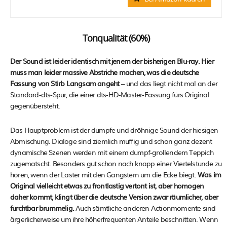
Tonqualität (60%)
Der Sound ist leider identisch mit jenem der bisherigen Blu-ray. Hier
muss man leider massive Abstriche machen, was die deutsche
Fassung von Stirb Langsam angeht
– und das liegt nicht mal an der
Standard-dts-Spur, die einer dts-HD-Master-Fassung fürs Original
gegenübersteht.
Das Hauptproblem ist der dumpfe und dröhnige Sound der hiesigen
Abmischung. Dialoge sind ziemlich muffig und schon ganz dezent
dynamische Szenen werden mit einem dumpf-grollendem Teppich
zugematscht. Besonders gut schon nach knapp einer Viertelstunde zu
hören, wenn der Laster mit den Gangstern um die Ecke biegt.
Was im
Original vielleicht etwas zu frontlastig vertont ist, aber homogen
daher kommt, klingt über die deutsche Version zwar räumlicher, aber
furchtbar brummelig.
Auch sämtliche anderen Actionmomente sind
ärgerlicherweise um ihre höherfrequenten Anteile beschnitten. Wenn