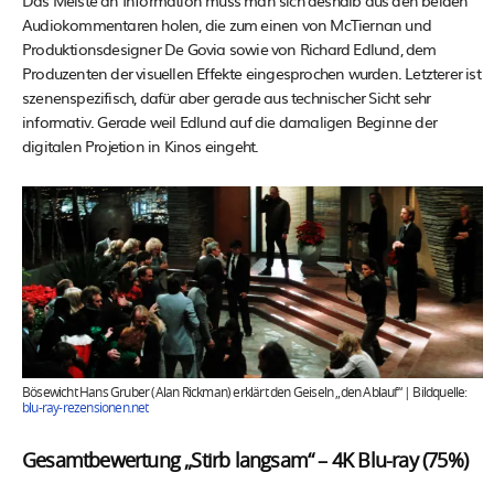
Das Meiste an Information muss man sich deshalb aus den beiden
Audiokommentaren holen, die zum einen von McTiernan und
Produktionsdesigner De Govia sowie von Richard Edlund, dem
Produzenten der visuellen Effekte eingesprochen wurden. Letzterer ist
szenenspezifisch, dafür aber gerade aus technischer Sicht sehr
informativ. Gerade weil Edlund auf die damaligen Beginne der
digitalen Projetion in Kinos eingeht.
Bösewicht Hans Gruber (Alan Rickman) erklärt den Geiseln „den Ablauf“ | Bildquelle:
blu-ray-rezensionen.net
Gesamtbewertung „Stirb langsam“ – 4K Blu-ray (75%)