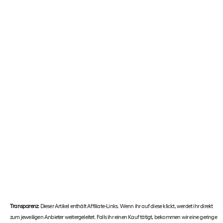
Transparenz:
Dieser Artikel enthält Affiliate-Links. Wenn ihr auf diese klickt, werdet ihr direkt
zum jeweiligen Anbieter weitergeleitet. Falls ihr einen Kauf tätigt, bekommen wir eine geringe