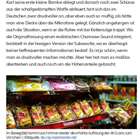
Karl seine erste kleine Bombe ablegt und danach noch zwei Schüsse
aus der schallgedämpften Waffe abfeuert, hört sich das im
Deutschen zwar druckvoller an, aber eben auch so muffig, als hätte
man eine Decke über die Mikrofone gelegt. Gänzlich ungelungen ist
auch die Situation, wenn er die Rohre mit der Kettensäge kappt. Wo
die Originalfassung einen realistischen Chainsaw-Sound integriert,
brabbelt in der hiesigen Version der Subwoofer, wo es überhaupt
keiner tieffrequenten Informationen bedarf. Es ist ja schön, wenn
man es druckvoller machen möchte. Aber hier hat man es maßlos
übertrieben und auch noch um die Höhenanteile gebracht.
Im Bewegtbild kommt auch immer wieder die erhöhte Auflösung des 4K-Scans zum
Vorschein | Bildquelle:
blu-ray-rezensionen.net