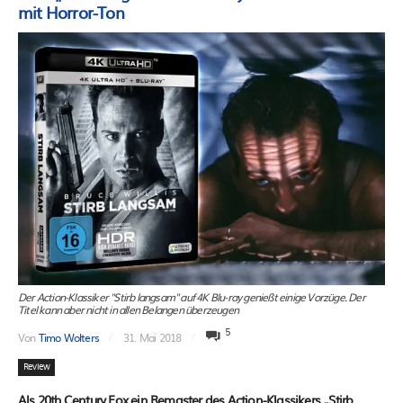
mit Horror-Ton
Der Action-Klassiker "Stirb langsam" auf 4K Blu-ray genießt einige Vorzüge. Der
Titel kann aber nicht in allen Belangen überzeugen
5
Von
Timo Wolters
31. Mai 2018
Review
Als 20th Century Fox ein Remaster des Action-Klassikers „Stirb