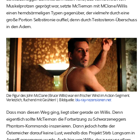
Muskelprotzen geprägt war, setzte McTiernan mit MClane/Willis
einen hemdsärmeligen Typen gegenüber, der vielmehr durch eine
große Portion Selbstironie auffiel, denn durch Testosteron-Überschuss
in den Adern.
Die Figur des John McClane (Bruce Willis) war ein frischer Wind im Action-Segment.
Verletzlich, fluchend mit Geühlen! | Bildquelle:
blu-ray-rezensionen.net
Dass man diesen Weg ging, liegt aber gerade an Willis. Denn
eigentlich sollte McTiernan die Fortsetzung zu Schwarzeneggers
Phantom-Kommando inszenieren. Dann jedoch hatte der
Österreicher darauf keine Lust, weshalb das Projekt Stirb Langsam in
Angriff genommen wurde. Auch hier war Willis, der zuvor vor allem