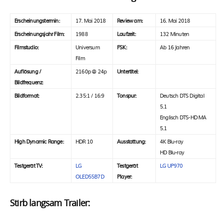
Erscheinungstermin:
17. Mai 2018
Review am:
16. Mai 2018
Erscheinungsjahr Film:
1988
Laufzeit:
132 Minuten
Filmstudio:
Universum
FSK:
Ab 16 Jahren
Film
Auflösung /
2160p @ 24p
Untertitel:
Bildfrequenz:
Bildformat:
2.35:1 / 16:9
Tonspur:
Deutsch DTS Digital
5.1
Englisch DTS-HD MA
5.1
High Dynamic Range:
HDR 10
Ausstattung:
4K Blu-ray
HD Blu-ray
Testgerät TV:
LG
Testgerät
LG UP970
OLED55B7D
Player:
Stirb langsam Trailer: