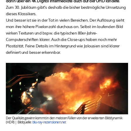
dann über ein 4K Digital Intermediate auch auf der UHD landete
.
Zum 30. Jubiläum gibt’s deshalb die bisher bestmögliche Umsetzung
dieses Klassikers.
Und besser ist sie in der Tat in vielen Bereichen. Der Auflösung sieht
man ihre höhere Pixelanzahl durchaus an. Selbst im laufenden Bild
wirken Texturen und bspw. die typischen 80er-Jahre-
Computerschriften klarer. Auch die Close-ups haben noch mehr
Plastizität. Feine Details im Hintergrund wie Jalousien sind klarer
definiert und besser erkennbar.
Der Qualitätsgewinn kommt in den meisten Fällen von der erweiterten Bilddynamik
(HDR) | Bildquelle:
blu-ray-rezensionen.net