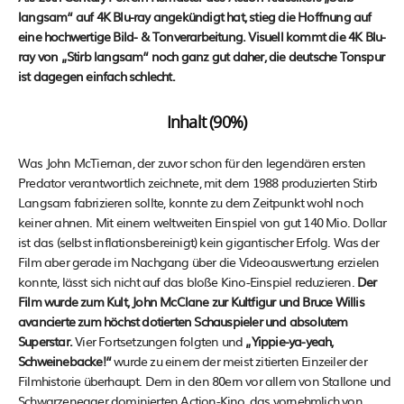
langsam“ auf 4K Blu-ray angekündigt hat, stieg die Hoffnung auf
eine hochwertige Bild- & Tonverarbeitung. Visuell kommt die 4K Blu-
ray von „Stirb langsam“ noch ganz gut daher, die deutsche Tonspur
ist dagegen einfach schlecht.
Inhalt (90%)
Was John McTiernan, der zuvor schon für den legendären ersten
Predator verantwortlich zeichnete, mit dem 1988 produzierten Stirb
Langsam fabrizieren sollte, konnte zu dem Zeitpunkt wohl noch
keiner ahnen. Mit einem weltweiten Einspiel von gut 140 Mio. Dollar
ist das (selbst inflationsbereinigt) kein gigantischer Erfolg. Was der
Film aber gerade im Nachgang über die Videoauswertung erzielen
konnte, lässt sich nicht auf das bloße Kino-Einspiel reduzieren.
Der
Film wurde zum Kult, John McClane zur Kultfigur und Bruce Willis
avancierte zum höchst dotierten Schauspieler und absolutem
Superstar.
Vier Fortsetzungen folgten und
„Yippie-ya-yeah,
Schweinebacke!“
wurde zu einem der meist zitierten Einzeiler der
Filmhistorie überhaupt. Dem in den 80ern vor allem von Stallone und
Schwarzenegger dominierten Action-Kino, das vornehmlich von