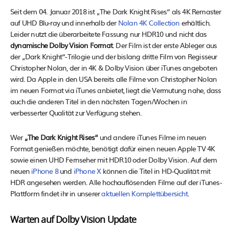
Seit dem 04. Januar 2018 ist „The Dark Knight Rises“ als 4K Remaster
auf UHD Blu-ray und innerhalb der
Nolan 4K Collection
erhältlich.
Leider nutzt die überarbeitete Fassung nur HDR10 und nicht das
dynamische Dolby Vision Format
. Der Film ist der erste Ableger aus
der „Dark Knight“-Trilogie und der bislang dritte Film von Regisseur
Christopher Nolan, der in 4K & Dolby Vision über iTunes angeboten
wird. Da Apple in den USA bereits alle Filme von Christopher Nolan
im neuen Format via iTunes anbietet, liegt die Vermutung nahe, dass
auch die anderen Titel in den nächsten Tagen/Wochen in
verbesserter Qualität zur Verfügung stehen.
Wer
„The Dark Knight Rises“
und andere iTunes Filme im neuen
Format genießen möchte, benötigt dafür einen neuen Apple TV 4K
sowie einen UHD Fernseher mit HDR10 oder Dolby Vision. Auf dem
neuen
iPhone 8
und
iPhone X
können die Titel in HD-Qualität mit
HDR angesehen werden. Alle hochauflösenden Filme auf der iTunes-
Plattform findet ihr in unserer
aktuellen Komplettübersicht
.
Warten auf Dolby Vision Update