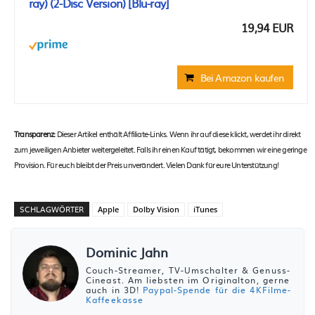
ray) (2-Disc Version) [Blu-ray]
19,94 EUR
Bei Amazon kaufen
Transparenz:
Dieser Artikel enthält Affiliate-Links. Wenn ihr auf diese klickt, werdet ihr direkt
zum jeweiligen Anbieter weitergeleitet. Falls ihr einen Kauf tätigt, bekommen wir eine geringe
Provision. Für euch bleibt der Preis unverändert. Vielen Dank für eure Unterstützung!
SCHLAGWÖRTER
Apple
Dolby Vision
iTunes
Dominic Jahn
Couch-Streamer, TV-Umschalter & Genuss-
Cineast. Am liebsten im Originalton, gerne
auch in 3D!
Paypal-Spende für die 4KFilme-
Kaffeekasse