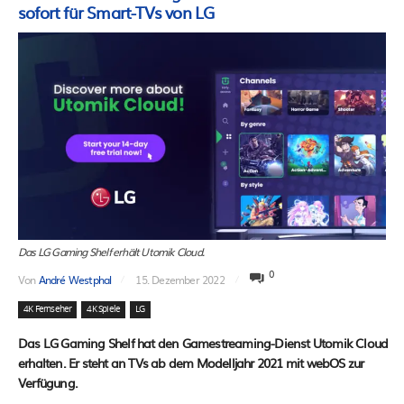
sofort für Smart-TVs von LG
Das LG Gaming Shelf erhält Utomik Cloud.
0
Von
André Westphal
15. Dezember 2022
4K Fernseher
4K Spiele
LG
Das LG Gaming Shelf hat den Gamestreaming-Dienst Utomik Cloud
erhalten. Er steht an TVs ab dem Modelljahr 2021 mit webOS zur
Verfügung.