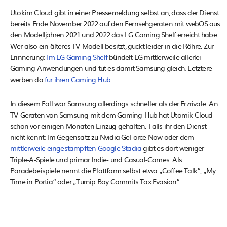
Utokim Cloud gibt in einer Pressemeldung selbst an, dass der Dienst
bereits Ende November 2022 auf den Fernsehgeräten mit webOS aus
den Modelljahren 2021 und 2022 das LG Gaming Shelf erreicht habe.
Wer also ein älteres TV-Modell besitzt, guckt leider in die Röhre. Zur
Erinnerung:
Im LG Gaming Shelf
bündelt LG mittlerweile allerlei
Gaming-Anwendungen und tut es damit Samsung gleich. Letztere
werben da
für ihren Gaming Hub
.
In diesem Fall war Samsung allerdings schneller als der Erzrivale: An
TV-Geräten von Samsung mit dem Gaming-Hub hat Utomik Cloud
schon vor einigen Monaten Einzug gehalten. Falls ihr den Dienst
nicht kennt: Im Gegensatz zu Nvidia GeForce Now oder dem
mittlerweile eingestampften Google Stadia
gibt es dort weniger
Triple-A-Spiele und primär Indie- und Casual-Games. Als
Paradebeispiele nennt die Plattform selbst etwa „Coffee Talk“, „My
Time in Portia“ oder „Turnip Boy Commits Tax Evasion“.