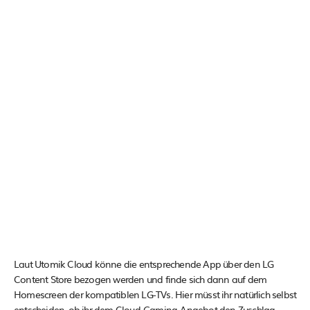
Laut Utomik Cloud könne die entsprechende App über den LG
Content Store bezogen werden und finde sich dann auf dem
Homescreen der kompatiblen LG-TVs. Hier müsst ihr natürlich selbst
entscheiden, ob ihr dem Cloud-Gaming-Angebot den Zuschlag