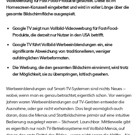
Videowerbung für Fast Food-Produkte gesichtet. Diese ist im
Homescreen-Karussell eingebettet und wird in voller Länge über die
gesamte Bildschirmfläche ausgespielt.
Google TV zeigt nun Vollbild-Videowerbung für Fast-Food-
Produkte, die derzeit nur Nutzer in den USA betrifft.
Google TV führt Vollbild-Werbeeinblendungen ein, eine
signifikante Abweichung von traditionelleren, weniger
aufdringlichen Werbeformaten.
Die Werbung, die den gesamten Bildschirm einnimmt, wird trotz
der Möglichkeit, sie zu überspringen, kritisch gesehen.
Werbeeinblendungen auf Smart-TV-Systemen sind nichts Neues –
wobei, wenn man es genau betrachtet, eigentlich schon. Vor wenigen
Jahren waren Werbeeinblendungen auf TV-Geräten entweder die
Ausnahme, oder gar nicht vorhanden. Das liegt womöglich auch
daran, dass die Menüs und Startbildschirme primär auf eine intuitive
Bedienung ausgelegt waren – Stichwort: Launchbar. Mittlerweile gibt
es eigentlich nur noch TV-Betriebssysteme mit Vollbild-Menüs, auf
denen das erste Drittel des Bildes – wenn nicht sogar die Hälfte – für