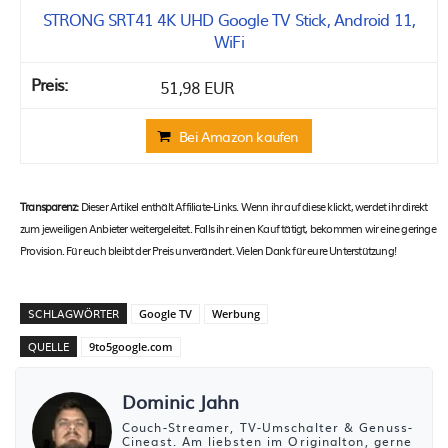
STRONG SRT41 4K UHD Google TV Stick, Android 11,
WiFi
51,98 EUR
Bei Amazon kaufen
Transparenz:
Dieser Artikel enthält Affiliate-Links. Wenn ihr auf diese klickt, werdet ihr direkt
zum jeweiligen Anbieter weitergeleitet. Falls ihr einen Kauf tätigt, bekommen wir eine geringe
Provision. Für euch bleibt der Preis unverändert. Vielen Dank für eure Unterstützung!
SCHLAGWÖRTER
Google TV
Werbung
QUELLE
9to5google.com
Dominic Jahn
Couch-Streamer, TV-Umschalter & Genuss-
Cineast. Am liebsten im Originalton, gerne