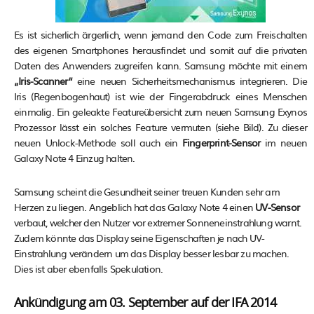
Es ist sicherlich ärgerlich, wenn jemand den Code zum Freischalten
des eigenen Smartphones herausfindet und somit auf die privaten
Daten des Anwenders zugreifen kann. Samsung möchte mit einem
„Iris-Scanner“
eine neuen Sicherheitsmechanismus integrieren. Die
Iris (Regenbogenhaut) ist wie der Fingerabdruck eines Menschen
einmalig. Ein geleakte Featureübersicht zum neuen Samsung Exynos
Prozessor lässt ein solches Feature vermuten (siehe Bild). Zu dieser
neuen Unlock-Methode soll auch ein
Fingerprint-Sensor
im neuen
Galaxy Note 4 Einzug halten.
Samsung scheint die Gesundheit seiner treuen Kunden sehr am
Herzen zu liegen. Angeblich hat das Galaxy Note 4 einen
UV-Sensor
verbaut, welcher den Nutzer vor extremer Sonneneinstrahlung warnt.
Zudem könnte das Display seine Eigenschaften je nach UV-
Einstrahlung verändern um das Display besser lesbar zu machen.
Dies ist aber ebenfalls Spekulation.
Ankündigung am 03. September auf der IFA 2014