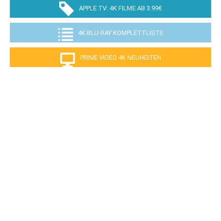
APPLE TV: 4K FILME AB 3.99€
4K BLU-RAY KOMPLETTLISTE
PRIME VIDEO 4K NEUHEITEN