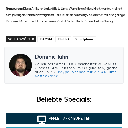
Transparenz:
Dieser Artikel enthält Affiliate-Links. Wenn ihr auf diese klickt, werdet ihr direkt
zum jeweiligen Anbieter weitergeleitet. Falls ihr einen Kauf tätigt, bekommen wir eine geringe
Provision. Für euch bleibt der Preis unverändert. Vielen Dank für eure Unterstützung!
SCHLAGWÖRTER
IFA 2014
Phablet
Smartphone
Dominic Jahn
Couch-Streamer, TV-Umschalter & Genuss-
Cineast. Am liebsten im Originalton, gerne
auch in 3D!
Paypal-Spende für die 4KFilme-
Kaffeekasse
Beliebte Specials:
APPLE TV 4K NEUHEITEN