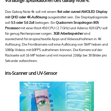
Vorläufige Spezifkationen des Galaxy Note 4:
Das Galaxy Note 4k soll mit einem
flat oder curved AMOLED Display
mit QHD oder 4K-Auflösung
ausgestattet sein. Die Displaydiagonale
soll
5.5 oder 5.6 Zoll
betragen. Ein
Qualcomm Snapdragon 805
Prozessor
mit einer Krait 450 CPU ( 2.7 GHz) und Adreno 420 GPU soll
für genug Rechenpower sorgen.
3GB Arbeitsspeicher
sind
ausreichend für anspruchsvolle Apps und Videoaufnahmen in 4K
Auflösung. Die Frontkamera soll eine Auflösung von 5MP haben und
1080p Videos mit 60FPS aufnehmen können. Die Kamera auf der
Rückseite soll 16 MP haben und mit maximal 2160p bei 30 Bilder pro
Sekunde aufzeichnen.
Iris-Scanner und UV-Sensor