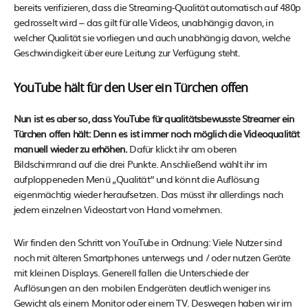
bereits verifizieren, dass die Streaming-Qualität automatisch auf 480p
gedrosselt wird – das gilt für alle Videos, unabhängig davon, in
welcher Qualität sie vorliegen und auch unabhängig davon, welche
Geschwindigkeit über eure Leitung zur Verfügung steht.
YouTube hält für den User ein Türchen offen
Nun ist es aber so, dass YouTube für qualitätsbewusste Streamer ein
Türchen offen hält: Denn es ist immer noch möglich die Videoqualität
manuell wieder zu erhöhen.
Dafür klickt ihr am oberen
Bildschirmrand auf die drei Punkte. Anschließend wählt ihr im
aufploppeneden Menü „Qualität“ und könnt die Auflösung
eigenmächtig wieder heraufsetzen. Das müsst ihr allerdings nach
jedem einzelnen Videostart von Hand vornehmen.
Wir finden den Schritt von YouTube in Ordnung: Viele Nutzer sind
noch mit älteren Smartphones unterwegs und / oder nutzen Geräte
mit kleinen Displays. Generell fallen die Unterschiede der
Auflösungen an den mobilen Endgeräten deutlich weniger ins
Gewicht als einem Monitor oder einem TV. Deswegen haben wir im