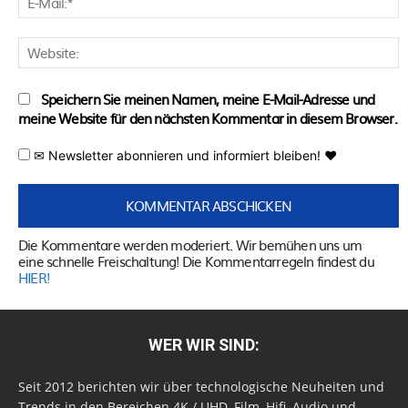
M
W
Speichern Sie meinen Namen, meine E-Mail-Adresse und
meine Website für den nächsten Kommentar in diesem Browser.
✉ Newsletter abonnieren und informiert bleiben! ♥
Die Kommentare werden moderiert. Wir bemühen uns um
eine schnelle Freischaltung! Die Kommentarregeln findest du
HIER!
WER WIR SIND:
Seit 2012 berichten wir über technologische Neuheiten und
Trends in den Bereichen 4K / UHD, Film, Hifi, Audio und