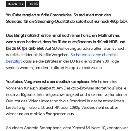
4K Streaming
Technik
YouTube reagiert auf die Coronakrise. So reduziert man den
Standard für die Streaming-Qualität ab sofort auf nur noch 480p (SD).
Das klingt natürlich erst einmal nach einer harschen Maßnahme,
wenn man bedenkt, dass YouTube auch Streams in 4K mit HDR und
bis zu 60 fps anbietet.
Auf SD-Auflösung zurückzufallen, das ist noch
deutlich strikter als Netflix Vorgehen.
So hatten letztere ebenfalls
bestätigt
, dass sie die Bitrates in der EU für die nächsten 30 Tage
senken werden, um den Traffic in Europa zu reduzieren.
YouTubes Vorgehen ist aber deutlich komplexer.
Wir haben das
Vorgehen für euch überprüft: Am Desktop-Browser startet YouTube je
nach verfügbarer Internetgeschwindigkeit und maximal vorhandener
Qualität des Videos immer noch als Standard in der bestmöglichen
Einstellung – also z. B. auch 4K oder 1080p. Anders sieht es aber
wiederum an mobilen Endgeräten aus.
An einem Android-Smartphone, dem Xiaomi Mi Note 10, konnten wir