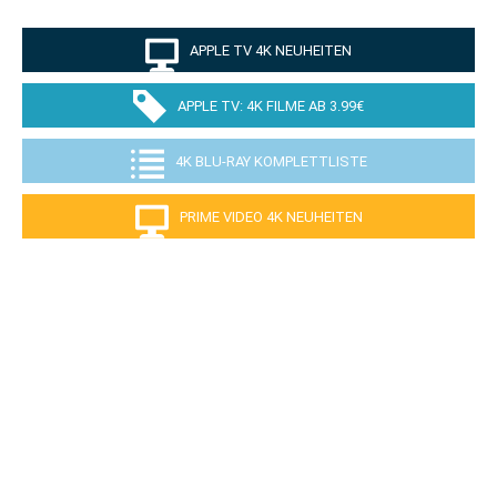
APPLE TV 4K NEUHEITEN
APPLE TV: 4K FILME AB 3.99€
4K BLU-RAY KOMPLETTLISTE
PRIME VIDEO 4K NEUHEITEN