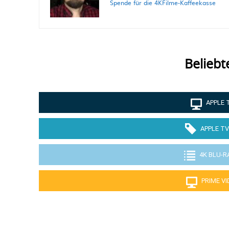
Spende für die 4KFilme-Kaffeekasse
Beliebt
APPLE 
APPLE TV
4K BLU-R
PRIME V