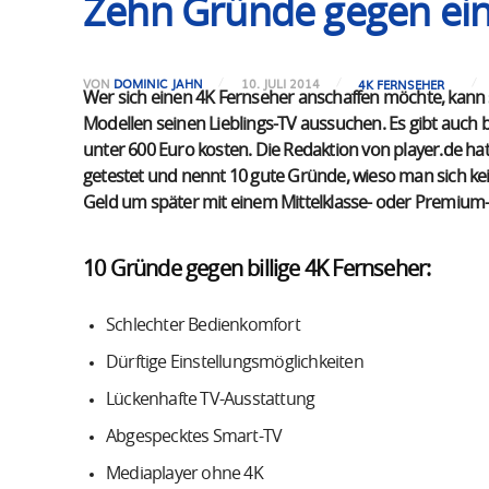
Zehn Gründe gegen eine
VON
DOMINIC JAHN
10. JULI 2014
4K FERNSEHER
Wer sich einen 4K Fernseher anschaffen möchte, kann 
Modellen seinen Lieblings-TV aussuchen. Es gibt auch
unter 600 Euro kosten. Die Redaktion von player.de h
getestet und nennt 10 gute Gründe, wieso man sich keine
Geld um später mit einem Mittelklasse- oder Premium-
10 Gründe gegen billige 4K Fernseher:
Schlechter Bedienkomfort
Dürftige Einstellungsmöglichkeiten
Lückenhafte TV-Ausstattung
Abgespecktes Smart-TV
Mediaplayer ohne 4K