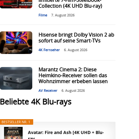
limitierte 7-Film-Steelbook-
Collection (4K UHD Blu-ray)
Filme
7. August 2026
Hisense bringt Dolby Vision 2 ab
sofort auf seine Smart-TVs
4K Fernseher
6. August 2026
Marantz Cinema 2: Diese
Heimkino-Receiver sollen das
Wohnzimmer erbeben lassen
AV Receiver
6. August 2026
Beliebte 4K Blu-rays
BESTSELLER NR. 1
Avatar: Fire and Ash [4K UHD + Blu-
ray...