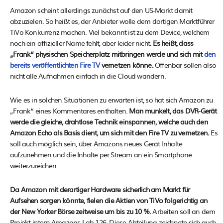
Amazon scheint allerdings zunächst auf den US-Markt damit
abzuzielen. So heißt es, der Anbieter wolle dem dortigen Marktführer
TiVo Konkurrenz machen. Viel bekannt ist zu dem Device, welchem
noch ein offizieller Name fehlt, aber leider nicht.
Es heißt, dass
„Frank“ physischen Speicherplatz mitbringen werde und sich mit
den
bereits veröffentlichten Fire TV
vernetzen könne.
Offenbar sollen also
nicht alle Aufnahmen einfach in die Cloud wandern.
Wie es in solchen Situationen zu erwarten ist, so hat sich Amazon zu
„Frank“ eines Kommentares enthalten.
Man munkelt, das DVR-Gerät
werde die gleiche, drahtlose Technik einspannen, welche auch den
Amazon Echo als Basis dient, um sich mit den Fire TV zu vernetzen.
Es
soll auch möglich sein, über Amazons neues Gerät Inhalte
aufzunehmen und die Inhalte per Stream an ein Smartphone
weiterzureichen.
Da Amazon mit derartiger Hardware sicherlich am Markt für
Aufsehen sorgen könnte, fielen die Aktien von TiVo folgerichtig an
der New Yorker Börse zeitweise um bis zu 10 %.
Arbeiten soll an dem
Projekt intern Amazons Lab 126. Diese Abteilung zeichnete sich auch