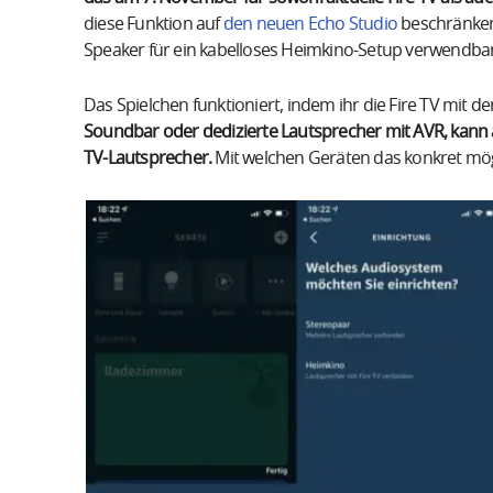
diese Funktion auf
den neuen Echo Studio
beschränken 
Speaker für ein kabelloses Heimkino-Setup verwendbar
Das Spielchen funktioniert, indem ihr die Fire TV mit d
Soundbar oder dedizierte Lautsprecher mit AVR, kann 
TV-Lautsprecher.
Mit welchen Geräten das konkret mögli