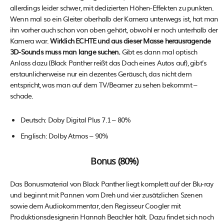
allerdings leider schwer, mit dedizierten Höhen-Effekten zu punkten.
Wenn mal so ein Gleiter oberhalb der Kamera unterwegs ist, hat man
ihn vorher auch schon von oben gehört, obwohl er noch unterhalb der
Kamera war.
Wirklich ECHTE und aus dieser Masse herausragende
3D-Sounds muss man lange suchen.
Gibt es dann mal optisch
Anlass dazu (Black Panther reißt das Dach eines Autos auf), gibt’s
erstaunlicherweise nur ein dezentes Geräusch, das nicht dem
entspricht, was man auf dem TV/Beamer zu sehen bekommt –
schade.
Deutsch: Doby Digital Plus 7.1 – 80%
Englisch: Dolby Atmos – 90%
Bonus (80%)
Das Bonusmaterial von Black Panther liegt komplett auf der Blu-ray
und beginnt mit Pannen vom Dreh und vier zusätzlichen Szenen
sowie dem Audiokommentar, den Regisseur Coogler mit
Produktionsdesignerin Hannah Beachler hält. Dazu findet sich noch