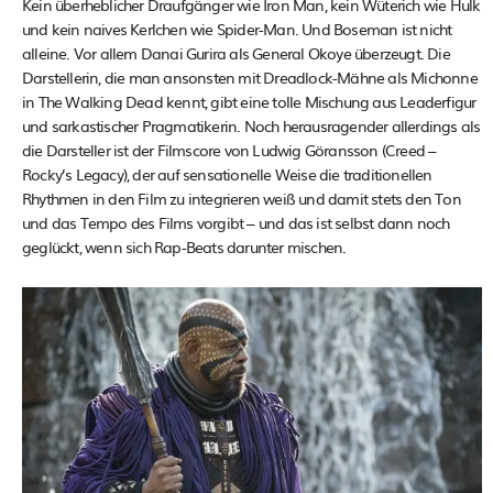
Kein überheblicher Draufgänger wie Iron Man, kein Wüterich wie Hulk
und kein naives Kerlchen wie Spider-Man. Und Boseman ist nicht
alleine. Vor allem Danai Gurira als General Okoye überzeugt. Die
Darstellerin, die man ansonsten mit Dreadlock-Mähne als Michonne
in The Walking Dead kennt, gibt eine tolle Mischung aus Leaderfigur
und sarkastischer Pragmatikerin. Noch herausragender allerdings als
die Darsteller ist der Filmscore von Ludwig Göransson (Creed –
Rocky’s Legacy), der auf sensationelle Weise die traditionellen
Rhythmen in den Film zu integrieren weiß und damit stets den Ton
und das Tempo des Films vorgibt – und das ist selbst dann noch
geglückt, wenn sich Rap-Beats darunter mischen.