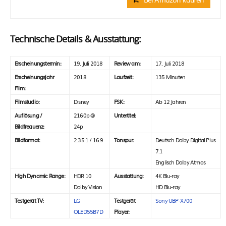
Technische Details & Ausstattung:
Erscheinungstermin:
19. Juli 2018
Review am:
17. Juli 2018
Erscheinungsjahr
2018
Laufzeit:
135 Minuten
Film:
Filmstudio:
Disney
FSK:
Ab 12 Jahren
Auflösung /
2160p @
Untertitel:
Bildfrequenz:
24p
Bildformat:
2.35:1 / 16:9
Tonspur:
Deutsch Dolby Digital Plus
7.1
Englisch Dolby Atmos
High Dynamic Range:
HDR 10
Ausstattung:
4K Blu-ray
Dolby Vision
HD Blu-ray
Testgerät TV:
LG
Testgerät
Sony UBP-X700
OLED55B7D
Player: