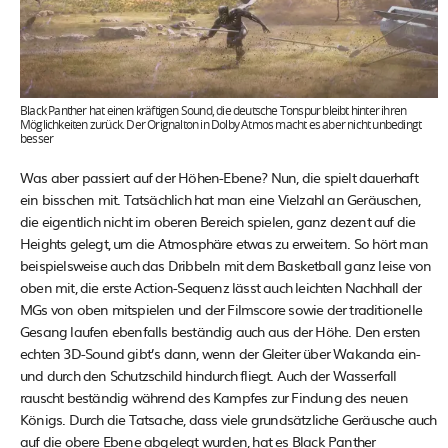
Black Panther hat einen kräftigen Sound, die deutsche Tonspur bleibt hinter ihren
Möglichkeiten zurück. Der Orignalton in Dolby Atmos macht es aber nicht unbedingt
besser
Was aber passiert auf der Höhen-Ebene? Nun, die spielt dauerhaft
ein bisschen mit. Tatsächlich hat man eine Vielzahl an Geräuschen,
die eigentlich nicht im oberen Bereich spielen, ganz dezent auf die
Heights gelegt, um die Atmosphäre etwas zu erweitern. So hört man
beispielsweise auch das Dribbeln mit dem Basketball ganz leise von
oben mit, die erste Action-Sequenz lässt auch leichten Nachhall der
MGs von oben mitspielen und der Filmscore sowie der traditionelle
Gesang laufen ebenfalls beständig auch aus der Höhe. Den ersten
echten 3D-Sound gibt’s dann, wenn der Gleiter über Wakanda ein-
und durch den Schutzschild hindurch fliegt. Auch der Wasserfall
rauscht beständig während des Kampfes zur Findung des neuen
Königs. Durch die Tatsache, dass viele grundsätzliche Geräusche auch
auf die obere Ebene abgelegt wurden, hat es Black Panther