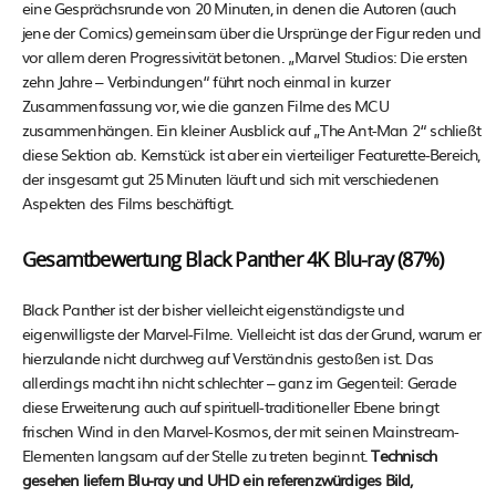
eine Gesprächsrunde von 20 Minuten, in denen die Autoren (auch
jene der Comics) gemeinsam über die Ursprünge der Figur reden und
vor allem deren Progressivität betonen. „Marvel Studios: Die ersten
zehn Jahre – Verbindungen“ führt noch einmal in kurzer
Zusammenfassung vor, wie die ganzen Filme des MCU
zusammenhängen. Ein kleiner Ausblick auf „The Ant-Man 2“ schließt
diese Sektion ab. Kernstück ist aber ein vierteiliger Featurette-Bereich,
der insgesamt gut 25 Minuten läuft und sich mit verschiedenen
Aspekten des Films beschäftigt.
Gesamtbewertung Black Panther 4K Blu-ray (87%)
Black Panther ist der bisher vielleicht eigenständigste und
eigenwilligste der Marvel-Filme. Vielleicht ist das der Grund, warum er
hierzulande nicht durchweg auf Verständnis gestoßen ist. Das
allerdings macht ihn nicht schlechter – ganz im Gegenteil: Gerade
diese Erweiterung auch auf spirituell-traditioneller Ebene bringt
frischen Wind in den Marvel-Kosmos, der mit seinen Mainstream-
Elementen langsam auf der Stelle zu treten beginnt.
Technisch
gesehen liefern Blu-ray und UHD ein referenzwürdiges Bild,