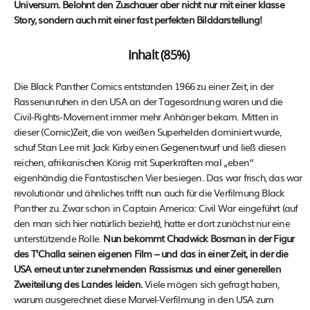
Universum. Belohnt den Zuschauer aber nicht nur mit einer klasse
Story, sondern auch mit einer fast perfekten Bilddarstellung!
Inhalt (85%)
Die Black Panther Comics entstanden 1966 zu einer Zeit, in der
Rassenunruhen in den USA an der Tagesordnung waren und die
Civil-Rights-Movement immer mehr Anhänger bekam. Mitten in
dieser (Comic)Zeit, die von weißen Superhelden dominiert wurde,
schuf Stan Lee mit Jack Kirby einen Gegenentwurf und ließ diesen
reichen, afrikanischen König mit Superkräften mal „eben“
eigenhändig die Fantastischen Vier besiegen. Das war frisch, das war
revolutionär und ähnliches trifft nun auch für die Verfilmung Black
Panther zu. Zwar schon in Captain America: Civil War eingeführt (auf
den man sich hier natürlich bezieht), hatte er dort zunächst nur eine
unterstützende Rolle.
Nun bekommt Chadwick Bosman in der Figur
des T’Challa seinen eigenen Film – und das in einer Zeit, in der die
USA erneut unter zunehmenden Rassismus und einer generellen
Zweiteilung des Landes leiden.
Viele mögen sich gefragt haben,
warum ausgerechnet diese Marvel-Verfilmung in den USA zum