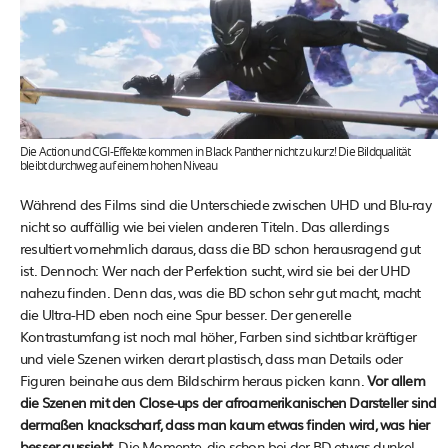
Die Action und CGI-Effekte kommen in Black Panther nicht zu kurz! Die Bildqualität
bleibt durchweg auf einem hohen Niveau
Während des Films sind die Unterschiede zwischen UHD und Blu-ray
nicht so auffällig wie bei vielen anderen Titeln. Das allerdings
resultiert vornehmlich daraus, dass die BD schon herausragend gut
ist. Dennoch: Wer nach der Perfektion sucht, wird sie bei der UHD
nahezu finden. Denn das, was die BD schon sehr gut macht, macht
die Ultra-HD eben noch eine Spur besser. Der generelle
Kontrastumfang ist noch mal höher, Farben sind sichtbar kräftiger
und viele Szenen wirken derart plastisch, dass man Details oder
Figuren beinahe aus dem Bildschirm heraus picken kann.
Vor allem
die Szenen mit den Close-ups der afroamerikanischen Darsteller sind
dermaßen knackscharf, dass man kaum etwas finden wird, was hier
besser aussieht.
Die Momente, die schon bei der BD etwas dunkel