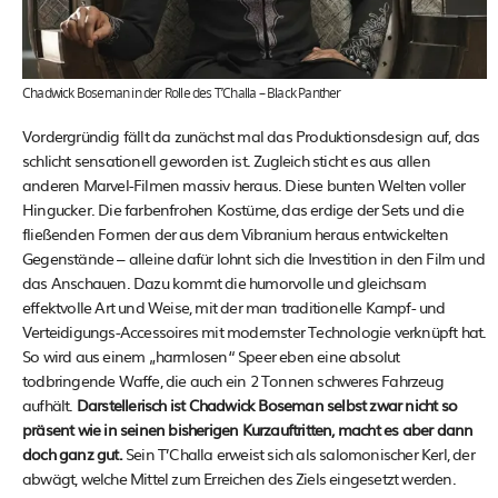
Chadwick Boseman in der Rolle des T’Challa – Black Panther
Vordergründig fällt da zunächst mal das Produktionsdesign auf, das
schlicht sensationell geworden ist. Zugleich sticht es aus allen
anderen Marvel-Filmen massiv heraus. Diese bunten Welten voller
Hingucker. Die farbenfrohen Kostüme, das erdige der Sets und die
fließenden Formen der aus dem Vibranium heraus entwickelten
Gegenstände – alleine dafür lohnt sich die Investition in den Film und
das Anschauen. Dazu kommt die humorvolle und gleichsam
effektvolle Art und Weise, mit der man traditionelle Kampf- und
Verteidigungs-Accessoires mit modernster Technologie verknüpft hat.
So wird aus einem „harmlosen“ Speer eben eine absolut
todbringende Waffe, die auch ein 2 Tonnen schweres Fahrzeug
aufhält.
Darstellerisch ist Chadwick Boseman selbst zwar nicht so
präsent wie in seinen bisherigen Kurzauftritten, macht es aber dann
doch ganz gut.
Sein T’Challa erweist sich als salomonischer Kerl, der
abwägt, welche Mittel zum Erreichen des Ziels eingesetzt werden.