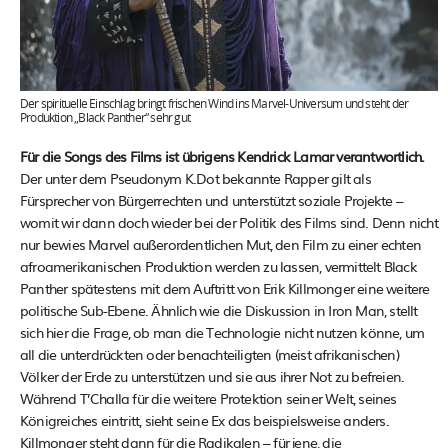
Der spirituelle Einschlag bringt frischen Wind ins Marvel-Universum und steht der
Produktion „Black Panther“ sehr gut
Für die Songs des Films ist übrigens Kendrick Lamar verantwortlich.
Der unter dem Pseudonym K.Dot bekannte Rapper gilt als
Fürsprecher von Bürgerrechten und unterstützt soziale Projekte –
womit wir dann doch wieder bei der Politik des Films sind. Denn nicht
nur bewies Marvel außerordentlichen Mut, den Film zu einer echten
afroamerikanischen Produktion werden zu lassen, vermittelt Black
Panther spätestens mit dem Auftritt von Erik Killmonger eine weitere
politische Sub-Ebene. Ähnlich wie die Diskussion in Iron Man, stellt
sich hier die Frage, ob man die Technologie nicht nutzen könne, um
all die unterdrückten oder benachteiligten (meist afrikanischen)
Völker der Erde zu unterstützen und sie aus ihrer Not zu befreien.
Während T’Challa für die weitere Protektion seiner Welt, seines
Königreiches eintritt, sieht seine Ex das beispielsweise anders.
Killmonger steht dann für die Radikalen – für jene, die