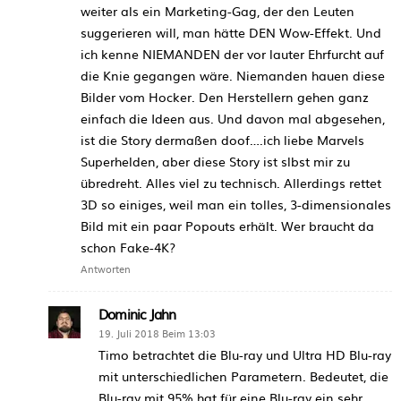
weiter als ein Marketing-Gag, der den Leuten
suggerieren will, man hätte DEN Wow-Effekt. Und
ich kenne NIEMANDEN der vor lauter Ehrfurcht auf
die Knie gegangen wäre. Niemanden hauen diese
Bilder vom Hocker. Den Herstellern gehen ganz
einfach die Ideen aus. Und davon mal abgesehen,
ist die Story dermaßen doof….ich liebe Marvels
Superhelden, aber diese Story ist slbst mir zu
übredreht. Alles viel zu technisch. Allerdings rettet
3D so einiges, weil man ein tolles, 3-dimensionales
Bild mit ein paar Popouts erhält. Wer braucht da
schon Fake-4K?
Antworten
Dominic Jahn
19. Juli 2018 Beim 13:03
Timo betrachtet die Blu-ray und Ultra HD Blu-ray
mit unterschiedlichen Parametern. Bedeutet, die
Blu-ray mit 95% hat für eine Blu-ray ein sehr