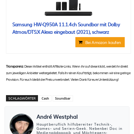
Samsung HW-Q950A 11.1.4ch Soundbar mit Dolby
Atmos/DTS:X Alexa eingebaut (2021), schwarz
Bei Amazon kaufen
Transparenz:
Dieser Artikel enthält Affiliate-Links. Wenn ihr auf diese klickt, werdet ihr direkt
zum jeweiligen Anbieter weitergeleitet. Falls ihr einen Kauf tätigt, bekommen wir eine geringe
Provision. Für euch bleibt der Preis unverändert. Vielen Dank für eure Unterstützung!
SCHLAGWÖRTER
Cash
Soundbar
André Westphal
Hauptberuflich hilfsbereiter Technik-,
Games- und Serien-Geek. Nebenbei Doc in
Medienpädagogik und Möchtegern-