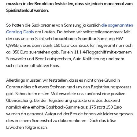
mussten in der Redaktion feststellen, dass sie jedoch manchmal zum
Spießrutenlauf werden.
So hatten die Südkoreaner von Samsung ja kürzlich
die sogenannten
Gam!ing Deals
am Laufen. Da haben wir selbst teilgenommen: Mit
der aus unserer Sicht sehr brauchbaren Soundbar Samsung HW-
Q995B, die es dann dank 150 Euro Cashback für insgesamt nur noch
ca. 950 Euro zu erstehen gab. Für ein 11.1.4-Flaggschiff mit externem
Subwoofer und Rear-Lautsprechern, Auto-Kalibrierung und mehr
sicherlich ein attraktiver Preis.
Allerdings mussten wir feststellen, dass es nicht ohne Grund in
Communities oft etwas Stöhnen rund um den Registrierungsprozess
gibt. Schon beim ersten Mal erwartete uns zunächst eine positive
Überraschung: Bei der Registrierung spuckte uns das Backend
nämlich eine erhöhte Cashback-Summe aus: 175 statt 150 Euro
wurden da genannt. Aufgrund der Freude haben wir leider vergessen
dies in einem Screenshot zu dokumentieren. Doch das böse
Erwachen folgte rasch.