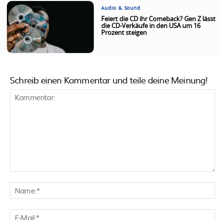
Audio & Sound
Feiert die CD ihr Comeback? Gen Z lässt
die CD-Verkäufe in den USA um 16
Prozent steigen
Schreib einen Kommentar und teile deine Meinung!
Kommentar:
N
E