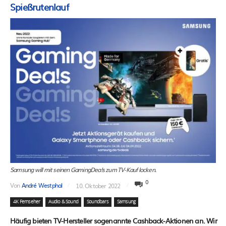
Spießrutenlauf
Samsung will mit seinen GamingDea!s zum TV-Kauf locken.
0
Von
André Westphal
10. Oktober 2022
4K Fernseher
Audio & Sound
Soundbars
Samsung
Häufig bieten TV-Hersteller sogenannte Cashback-Aktionen an. Wir