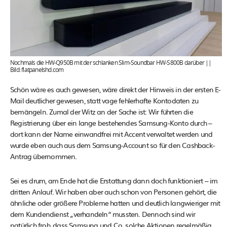
Nochmals die HW-Q950B mit der schlanken Slim-Soundbar HW-S800B darüber ||
Bild: flatpanelshd.com
Schön wäre es auch gewesen, wäre direkt der Hinweis in der ersten E-
Mail deutlicher gewesen, statt vage fehlerhafte Kontodaten zu
bemängeln. Zumal der Witz an der Sache ist: Wir führten die
Registrierung über ein lange bestehendes Samsung-Konto durch –
dort kann der Name einwandfrei mit Accent verwaltet werden und
wurde eben auch aus dem Samsung-Account so für den Cashback-
Antrag übernommen.
Sei es drum, am Ende hat die Erstattung dann doch funktioniert – im
dritten Anlauf. Wir haben aber auch schon von Personen gehört, die
ähnliche oder größere Probleme hatten und deutlich langwieriger mit
dem Kundendienst „verhandeln“ mussten. Dennoch sind wir
natürlich froh, dass Samsung und Co. solche Aktionen regelmäßig